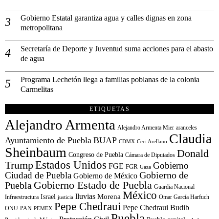
Gobierno Estatal garantiza agua y calles dignas en zona
metropolitana
Secretaría de Deporte y Juventud suma acciones para el abasto
de agua
Programa Lechetón llega a familias poblanas de la colonia
Carmelitas
ETIQUETAS
Alejandro Armenta
Alejandro Armenta Mier
aranceles
Claudia
Ayuntamiento de Puebla
BUAP
CDMX
Ceci Arellano
Sheinbaum
Donald
Congreso de Puebla
Cámara de Diputados
Estados Unidos
Trump
Gobierno
FGE
FGR
Gaza
Gobierno de
Ciudad de Puebla
Gobierno de México
Gobierno Estado de Puebla
Puebla
Guardia Nacional
México
lluvias
Morena
Israel
Infraestructura
Omar García Harfuch
justicia
Pepe Chedraui
Pepe Chedraui Budib
ONU
PAN
PEMEX
Puebla