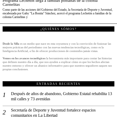
Programa Lechetón llega a familias poblanas de la colonia
Carmelitas
Como parte de las acciones del Gobierno del Estado, la Secretaría de Deporte y Juventud,
encabezada por Gaby “La Bonita” Sánchez, acercó el programa Lechetón a familias de la
colonia Carmelitas y
¿QUIÉNES SÓMOS?
Desde la Silla
es un medio que nace en esta coyuntura y con la convicción de fusionar las
mejores prácticas del periodismo con las nuevas tendencias tecnológicas, como es la
Inteligencia Artificial, a fin de ofrecer producciones de contenidos jamás vistas.
Vemos en los avances tecnológicos
la herramienta más importante para contar las historias
que definen nuestro día a día, que nos ayuden a explicar cómo es que los hechos afectan
nuestro entorno y ofrecer un abanico informativo para que nuestros seguidores saquen sus
propias conclusiones.
ENTRADAS RECIENTES
Después de años de abandono, Gobierno Estatal rehabilita 13
mil calles y 73 avenidas
Secretaría de Deporte y Juventud fortalece espacios
comunitarios en La Libertad