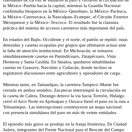
Habitantes de La Paz se sumaron al paro y cerraron la circulación de
la México–Puebla hacia la capital, mientras la Guardia Nacional
confirmaba bloqueos en la México–Querétaro, la México–Pachuca,
la México–Cuernavaca, la Naucalpan–Ecatepec, el Circuito Exterior
Mexiquense y la México–Texcoco. El resultado fue la clausura
práctica del sistema de accesos carreteros más importante del país.
En estados del Bajío, Occidente y el norte, el patrón se repitió: rutas
detenidas y casetas ocupadas por grupos que afirmaron actuar ante
la falta de atención institucional. En Michoacán, se tomaron
simultáneamente casetas en Panindícuaro, Zinapécuaro, Vista
Hermosa y Santa Casilda. En Sinaloa, quedaron inhabilitadas
casetas en Guasave, Navolato y Culiacán, donde incluso se
registraron discusiones entre agricultores y operadores de carga.
Mientras tanto, en Tamaulipas, la carretera Tampico–Mante fue
cerrada en ambos sentidos. Zacatecas interrumpió la circulación en
la caseta de Calera, Durango detuvo la vía hacia Torreón, Hidalgo
cerró el Arco Norte en Ajoloapan y Oaxaca frenó el paso en la ruta a
Tehuantepec. Las interrupciones construyeron un mapa nacional
con presencia simultánea del paro en más de veinte entidades.
El episodio más grave se produjo en la franja fronteriza. En Ciudad
Juárez, integrantes del Frente Nacional para el Rescate del Campo