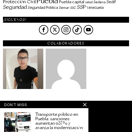
Puebla
Protección Civil
Puebla capital
Sedif
salud
Sedena
Seguridad
SSP
Seguridad Pública
Venezuela
Semar
SSC
¡SÍGUENOS!
COLABORADORES
DON'T MISS
Transporte público en
Puebla: sanciones
aumentan 637% y
avanza la modernización