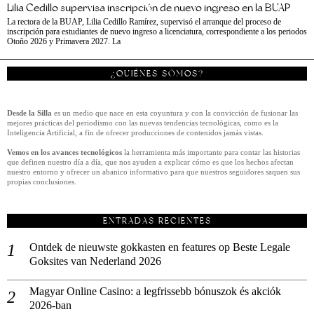
Lilia Cedillo supervisa inscripción de nuevo ingreso en la BUAP
La rectora de la BUAP, Lilia Cedillo Ramírez, supervisó el arranque del proceso de
inscripción para estudiantes de nuevo ingreso a licenciatura, correspondiente a los periodos
Otoño 2026 y Primavera 2027. La
¿QUIÉNES SÓMOS?
Desde la Silla
es un medio que nace en esta coyuntura y con la convicción de fusionar las
mejores prácticas del periodismo con las nuevas tendencias tecnológicas, como es la
Inteligencia Artificial, a fin de ofrecer producciones de contenidos jamás vistas.
Vemos en los avances tecnológicos
la herramienta más importante para contar las historias
que definen nuestro día a día, que nos ayuden a explicar cómo es que los hechos afectan
nuestro entorno y ofrecer un abanico informativo para que nuestros seguidores saquen sus
propias conclusiones.
ENTRADAS RECIENTES
Ontdek de nieuwste gokkasten en features op Beste Legale
Goksites van Nederland 2026
Magyar Online Casino: a legfrissebb bónuszok és akciók
2026-ban