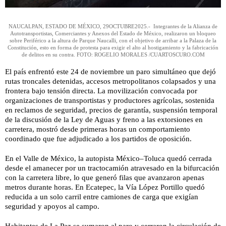
NAUCALPAN, ESTADO DE MÉXICO, 29OCTUBRE2025.- Integrantes de la Alianza de
Autotransportistas, Comerciantes y Anexos del Estado de México, realizaron un bloqueo
sobre Periférico a la altura de Parque Naucalli, con el objetivo de arribar a la Palaza de la
Constitución, esto en forma de protesta para exigir el alto al hostigamiento y la fabricación
de delitos en su contra. FOTO: ROGELIO MORALES /CUARTOSCURO.COM
El país enfrentó este 24 de noviembre un paro simultáneo que dejó
rutas troncales detenidas, accesos metropolitanos colapsados y una
frontera bajo tensión directa. La movilización convocada por
organizaciones de transportistas y productores agrícolas, sostenida
en reclamos de seguridad, precios de garantía, suspensión temporal
de la discusión de la Ley de Aguas y freno a las extorsiones en
carretera, mostró desde primeras horas un comportamiento
coordinado que fue adjudicado a los partidos de oposición.
En el Valle de México, la autopista México–Toluca quedó cerrada
desde el amanecer por un tractocamión atravesado en la bifurcación
con la carretera libre, lo que generó filas que avanzaron apenas
metros durante horas. En Ecatepec, la Vía López Portillo quedó
reducida a un solo carril entre camiones de carga que exigían
seguridad y apoyos al campo.