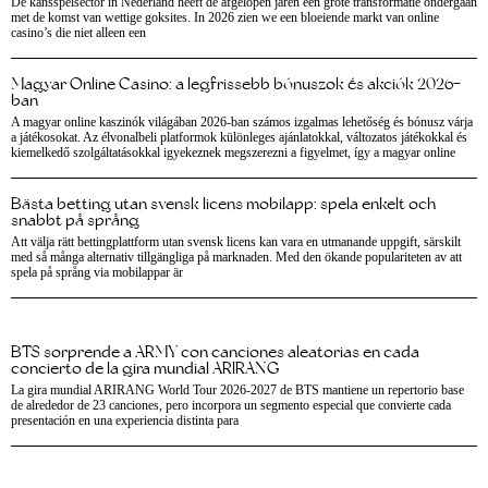
De kansspelsector in Nederland heeft de afgelopen jaren een grote transformatie ondergaan
met de komst van wettige goksites. In 2026 zien we een bloeiende markt van online
casino’s die niet alleen een
Magyar Online Casino: a legfrissebb bónuszok és akciók 2026-
ban
A magyar online kaszinók világában 2026-ban számos izgalmas lehetőség és bónusz várja
a játékosokat. Az élvonalbeli platformok különleges ajánlatokkal, változatos játékokkal és
kiemelkedő szolgáltatásokkal igyekeznek megszerezni a figyelmet, így a magyar online
Bästa betting utan svensk licens mobilapp: spela enkelt och
snabbt på språng
Att välja rätt bettingplattform utan svensk licens kan vara en utmanande uppgift, särskilt
med så många alternativ tillgängliga på marknaden. Med den ökande populariteten av att
spela på språng via mobilappar är
BTS sorprende a ARMY con canciones aleatorias en cada
concierto de la gira mundial ARIRANG
La gira mundial ARIRANG World Tour 2026-2027 de BTS mantiene un repertorio base
de alrededor de 23 canciones, pero incorpora un segmento especial que convierte cada
presentación en una experiencia distinta para