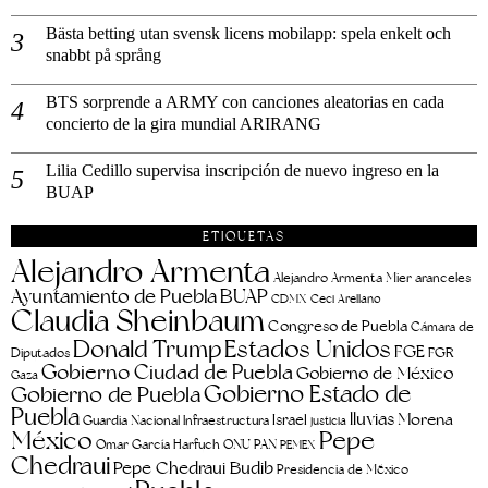
Bästa betting utan svensk licens mobilapp: spela enkelt och
snabbt på språng
BTS sorprende a ARMY con canciones aleatorias en cada
concierto de la gira mundial ARIRANG
Lilia Cedillo supervisa inscripción de nuevo ingreso en la
BUAP
ETIQUETAS
Alejandro Armenta
aranceles
Alejandro Armenta Mier
Ayuntamiento de Puebla
BUAP
CDMX
Ceci Arellano
Claudia Sheinbaum
Congreso de Puebla
Cámara de
Estados Unidos
Donald Trump
FGE
FGR
Diputados
Gobierno Ciudad de Puebla
Gobierno de México
Gaza
Gobierno Estado de
Gobierno de Puebla
Puebla
lluvias
Morena
Israel
Guardia Nacional
Infraestructura
justicia
Pepe
México
Omar García Harfuch
ONU
PAN
PEMEX
Chedraui
Pepe Chedraui Budib
Presidencia de México