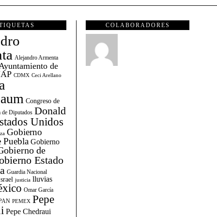
TIQUETAS
COLABORADORES
ndro
ta
Alejandro Armenta
Ayuntamiento de
AP
CDMX
Ceci Arellano
a
baum
Congreso de
Donald
 de Diputados
stados Unidos
Gobierno
za
 Puebla
Gobierno
Gobierno de
obierno Estado
la
Guardia Nacional
lluvias
Israel
justicia
xico
Omar García
Pepe
PAN
PEMEX
i
Pepe Chedraui