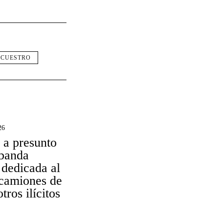
ECUESTRO
26
 a presunto
 banda
 dedicada al
 camiones de
tros ilícitos