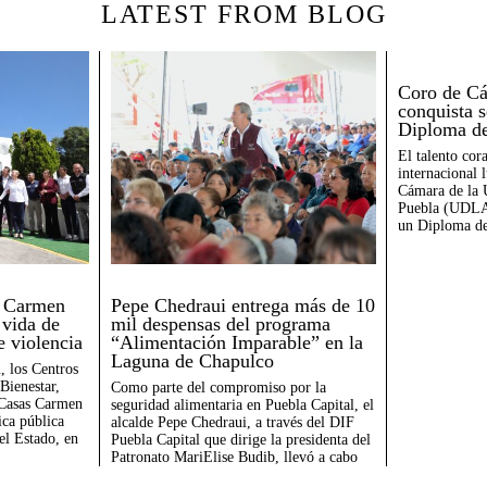
LATEST FROM BLOG
Coro de 
conquista 
Diploma d
El talento cor
internacional 
Cámara de la 
Puebla (UDLAP
un Diploma de
s Carmen
Pepe Chedraui entrega más de 10
 vida de
mil despensas del programa
e violencia
“Alimentación Imparable” en la
Laguna de Chapulco
, los Centros
Bienestar,
Como parte del compromiso por la
 Casas Carmen
seguridad alimentaria en Puebla Capital, el
ica pública
alcalde Pepe Chedraui, a través del DIF
el Estado, en
Puebla Capital que dirige la presidenta del
Patronato MariElise Budib, llevó a cabo