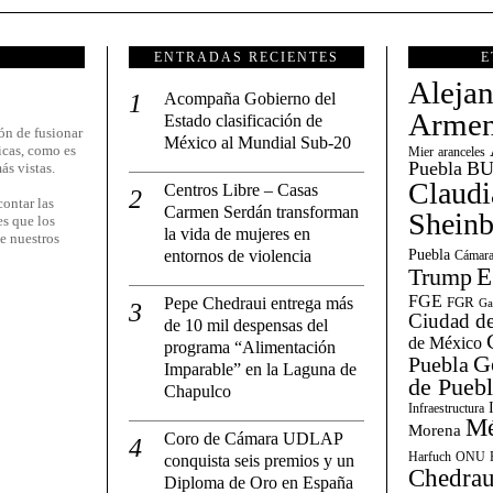
ENTRADAS RECIENTES
E
Aleja
Acompaña Gobierno del
Armen
Estado clasificación de
ón de fusionar
México al Mundial Sub-20
icas, como es
Mier
aranceles
Puebla
BU
ás vistas.
Claudi
Centros Libre – Casas
ontar las
Carmen Serdán transforman
Shein
es que los
la vida de mujeres en
e nuestros
entornos de violencia
Puebla
Cámara
E
Trump
FGE
Pepe Chedraui entrega más
FGR
Ga
Ciudad de
de 10 mil despensas del
de México
programa “Alimentación
G
Puebla
Imparable” en la Laguna de
de Pueb
Chapulco
Infraestructura
Mé
Morena
Coro de Cámara UDLAP
Harfuch
ONU
conquista seis premios y un
Chedrau
Diploma de Oro en España