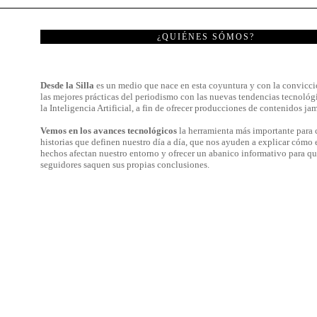
¿QUIÉNES SÓMOS?
Desde la Silla
es un medio que nace en esta coyuntura y con la convicci
las mejores prácticas del periodismo con las nuevas tendencias tecnológ
la Inteligencia Artificial, a fin de ofrecer producciones de contenidos jam
Vemos en los avances tecnológicos
la herramienta más importante para c
historias que definen nuestro día a día, que nos ayuden a explicar cómo 
hechos afectan nuestro entorno y ofrecer un abanico informativo para qu
seguidores saquen sus propias conclusiones.