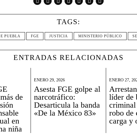
TAGS:
E PUEBLA
FGE
JUSTICIA
MINISTERIO PÚBLICO
S
ENTRADAS RELACIONADAS
ENERO 29, 2026
ENERO 27, 20
GE
Asesta FGE golpe al
Arrestan
 más de
narcotráfico:
líder de
isión
Desarticula la banda
criminal
nsable
«De la México 83»
robo de
ual en
carga y o
na niña