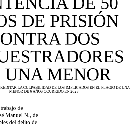
TENCIA DE 50
S DE PRISIÓN
ONTRA DOS
UESTRADORES
 UNA MENOR
CREDITAR LA CULPABILIDAD DE LOS IMPLICADOS EN EL PLAGIO DE UNA
MENOR DE 6 AÑOS OCURRIDO EN 2023
trabajo de
osé Manuel N., de
es del delito de