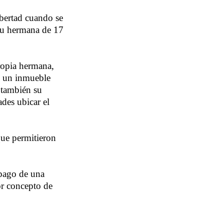
ibertad cuando se
 su hermana de 17
ropia hermana,
en un inmueble
 también su
ades ubicar el
que permitieron
 pago de una
or concepto de