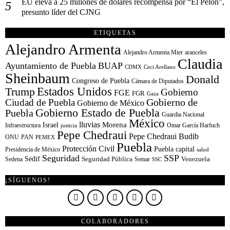
EU eleva a 25 millones de dólares recompensa por “El Pelón”,
presunto líder del CJNG
ETIQUETAS
Alejandro Armenta
Alejandro Armenta Mier
aranceles
Claudia
Ayuntamiento de Puebla
BUAP
CDMX
Ceci Arellano
Sheinbaum
Donald
Congreso de Puebla
Cámara de Diputados
Estados Unidos
Trump
Gobierno
FGE
FGR
Gaza
Gobierno de
Ciudad de Puebla
Gobierno de México
Gobierno Estado de Puebla
Puebla
Guardia Nacional
México
lluvias
Morena
Israel
Infraestructura
Omar García Harfuch
justicia
Pepe Chedraui
Pepe Chedraui Budib
ONU
PAN
PEMEX
Puebla
Protección Civil
Puebla capital
Presidencia de México
salud
Seguridad
SSP
Sedif
Sedena
Seguridad Pública
Semar
Venezuela
SSC
¡SÍGUENOS!
COLABORADORES