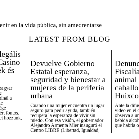
venir en la vida pública, sin amedrentarse
LATEST FROM BLOG
legális
Casino-
Devuelve Gobierno
Denunc
ek és
Estatal esperanza,
Fiscalí
seguridad y bienestar a
animal 
mujeres de la periferia
caballo
magyar
e
urbana
Huixco
ínál a
ne
Cuando una mujer encuentra un lugar
Ante la difu
ége
seguro para pedir ayuda, también
video en el
rt fontos,
recupera la esperanza de vivir sin
observa a u
et hozzunk,
miedo. Con esa visión, el gobernador
bebida alcoh
Alejandro Armenta Mier inauguró el
que habría o
Centro LIBRE (Libertad, Igualdad,