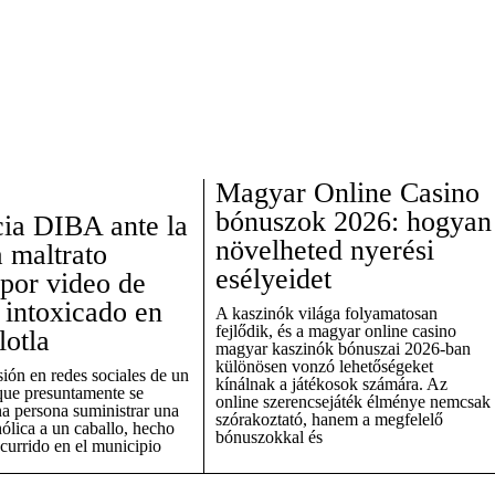
Magyar Online Casino
bónuszok 2026: hogyan
ia DIBA ante la
növelheted nyerési
a maltrato
esélyeidet
por video de
 intoxicado en
A kaszinók világa folyamatosan
fejlődik, és a magyar online casino
lotla
magyar kaszinók bónuszai 2026-ban
különösen vonzó lehetőségeket
sión en redes sociales de un
kínálnak a játékosok számára. Az
 que presuntamente se
online szerencsejáték élménye nemcsak
na persona suministrar una
szórakoztató, hanem a megfelelő
ólica a un caballo, hecho
bónuszokkal és
currido en el municipio