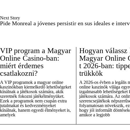
Next Story
Pide Monreal a jóvenes persistir en sus ideales e inter
VIP program a Magyar
Hogyan válassz 
Online Casino-ban:
Magyar Online 
miért érdemes
t 2026-ban: tipp
csatlakozni?
trükkök
A VIP programok a magyar online
A 2026-os évben a legális 
kaszinókban kiemelkedő lehetőségeket
online kaszinók világa egyr
kínálnak a játékosok számára, akik
izgalmasabb lehetőségeket k
szeretnék fokozni játékélményüket.
játékosok számára. Az onli
Ezek a programok nem csupán extra
szerencsejátékok népszerűs
jutalmakat és kedvezményeket
folyamatosan növekszik, ezé
kínálnak, hanem egyedi élményeket is,
hogy jól informált döntések
amelyek
amikor a legjobb