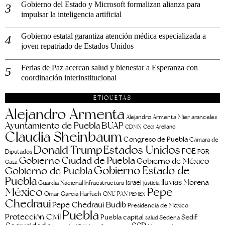
Gobierno del Estado y Microsoft formalizan alianza para
impulsar la inteligencia artificial
Gobierno estatal garantiza atención médica especializada a
joven repatriado de Estados Unidos
Ferias de Paz acercan salud y bienestar a Esperanza con
coordinación interinstitucional
ETIQUETAS
Alejandro Armenta
aranceles
Alejandro Armenta Mier
Ayuntamiento de Puebla
BUAP
CDMX
Ceci Arellano
Claudia Sheinbaum
Congreso de Puebla
Cámara de
Estados Unidos
Donald Trump
FGE
FGR
Diputados
Gobierno Ciudad de Puebla
Gobierno de México
Gaza
Gobierno Estado de
Gobierno de Puebla
Puebla
lluvias
Morena
Israel
Guardia Nacional
Infraestructura
justicia
Pepe
México
Omar García Harfuch
ONU
PAN
PEMEX
Chedraui
Pepe Chedraui Budib
Presidencia de México
Puebla
Protección Civil
Puebla capital
Sedif
salud
Sedena