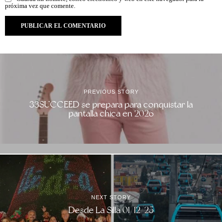
próxima vez que comente.
PREVIOUS STORY
33SUCCEED se prepara para conquistar la
pantalla chica en 2026
NEXT STORY
Desde La Silla 01/12/25