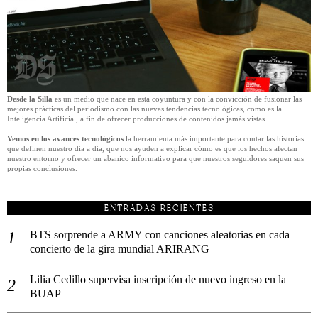
Desde la Silla
es un medio que nace en esta coyuntura y con la convicción de fusionar las
mejores prácticas del periodismo con las nuevas tendencias tecnológicas, como es la
Inteligencia Artificial, a fin de ofrecer producciones de contenidos jamás vistas.
Vemos en los avances tecnológicos
la herramienta más importante para contar las historias
que definen nuestro día a día, que nos ayuden a explicar cómo es que los hechos afectan
nuestro entorno y ofrecer un abanico informativo para que nuestros seguidores saquen sus
propias conclusiones.
ENTRADAS RECIENTES
BTS sorprende a ARMY con canciones aleatorias en cada
concierto de la gira mundial ARIRANG
Lilia Cedillo supervisa inscripción de nuevo ingreso en la
BUAP