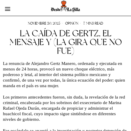
NOVIEMBRE 30, 2025
OPINIÓN
7 MINS READ
LA CAÍDA DE GERTZ, EL
MENSAJE Y (LA GIRA QUE NO
FUE)
La renuncia de Alejandro Gertz Manero, ordenada y ejecutada en
menos de 24 horas, provocó un nuevo choque eléctrico, más
poderoso y letal, al interior del sistema político mexicano y
confirmó, de una vez por todas, la única ecuación del poder: quien
manda en el país es una mujer.
Los primeros antecedentes fueron, sin duda, la revelación de la red
criminal, encabezada por los sobrinos del exsecretario de Marina
Rafael Ojeda Durán, encargada
de
propiciar y administrar el
huachicol fiscal, cuyo impacto sigue sintiéndose en diferentes
niveles de gobierno.
Ese escándalo se aparejó a la investigación y posterior detención de