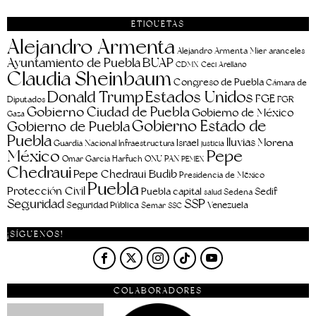
ETIQUETAS
Alejandro Armenta
aranceles
Alejandro Armenta Mier
Ayuntamiento de Puebla
BUAP
CDMX
Ceci Arellano
Claudia Sheinbaum
Congreso de Puebla
Cámara de
Estados Unidos
Donald Trump
FGE
FGR
Diputados
Gobierno Ciudad de Puebla
Gobierno de México
Gaza
Gobierno Estado de
Gobierno de Puebla
Puebla
lluvias
Morena
Israel
Guardia Nacional
Infraestructura
justicia
Pepe
México
Omar García Harfuch
ONU
PAN
PEMEX
Chedraui
Pepe Chedraui Budib
Presidencia de México
Puebla
Protección Civil
Puebla capital
Sedif
salud
Sedena
Seguridad
SSP
Seguridad Pública
Venezuela
Semar
SSC
¡SÍGUENOS!
COLABORADORES