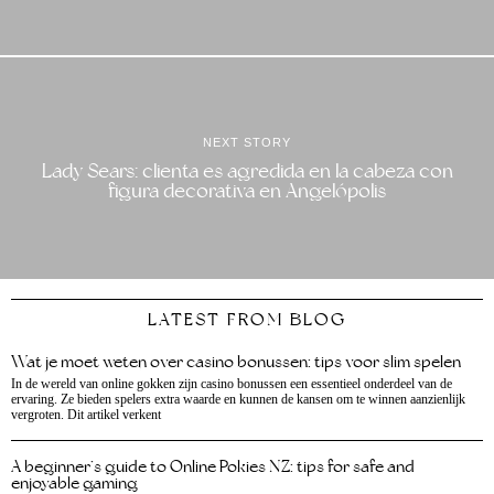
NEXT STORY
Lady Sears: clienta es agredida en la cabeza con
figura decorativa en Angelópolis
LATEST FROM BLOG
Wat je moet weten over casino bonussen: tips voor slim spelen
In de wereld van online gokken zijn casino bonussen een essentieel onderdeel van de
ervaring. Ze bieden spelers extra waarde en kunnen de kansen om te winnen aanzienlijk
vergroten. Dit artikel verkent
A beginner’s guide to Online Pokies NZ: tips for safe and
enjoyable gaming