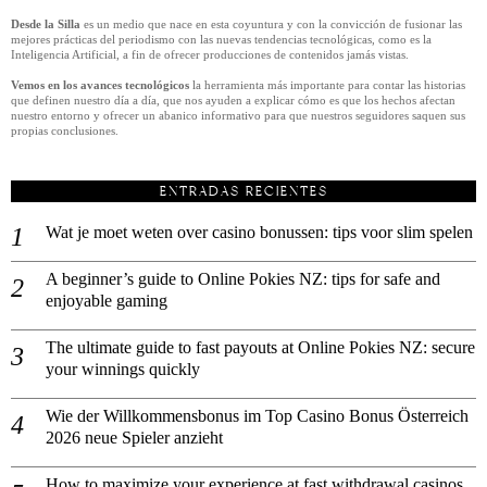
Desde la Silla
es un medio que nace en esta coyuntura y con la convicción de fusionar las
mejores prácticas del periodismo con las nuevas tendencias tecnológicas, como es la
Inteligencia Artificial, a fin de ofrecer producciones de contenidos jamás vistas.
Vemos en los avances tecnológicos
la herramienta más importante para contar las historias
que definen nuestro día a día, que nos ayuden a explicar cómo es que los hechos afectan
nuestro entorno y ofrecer un abanico informativo para que nuestros seguidores saquen sus
propias conclusiones.
ENTRADAS RECIENTES
Wat je moet weten over casino bonussen: tips voor slim spelen
A beginner’s guide to Online Pokies NZ: tips for safe and
enjoyable gaming
The ultimate guide to fast payouts at Online Pokies NZ: secure
your winnings quickly
Wie der Willkommensbonus im Top Casino Bonus Österreich
2026 neue Spieler anzieht
How to maximize your experience at fast withdrawal casinos