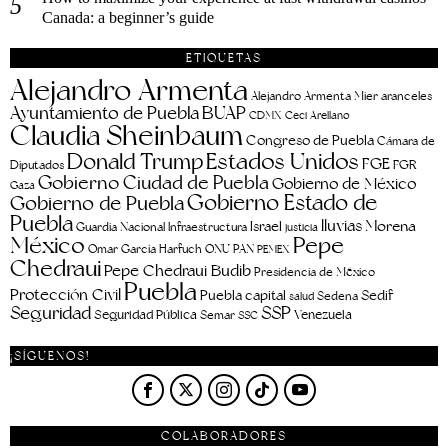
Canada: a beginner’s guide
ETIQUETAS
Alejandro Armenta
aranceles
Alejandro Armenta Mier
Ayuntamiento de Puebla
BUAP
CDMX
Ceci Arellano
Claudia Sheinbaum
Congreso de Puebla
Cámara de
Estados Unidos
Donald Trump
FGE
FGR
Diputados
Gobierno Ciudad de Puebla
Gobierno de México
Gaza
Gobierno Estado de
Gobierno de Puebla
Puebla
lluvias
Morena
Israel
Guardia Nacional
Infraestructura
justicia
Pepe
México
Omar García Harfuch
ONU
PAN
PEMEX
Chedraui
Pepe Chedraui Budib
Presidencia de México
Puebla
Protección Civil
Puebla capital
Sedif
salud
Sedena
Seguridad
SSP
Seguridad Pública
Venezuela
Semar
SSC
¡SÍGUENOS!
COLABORADORES