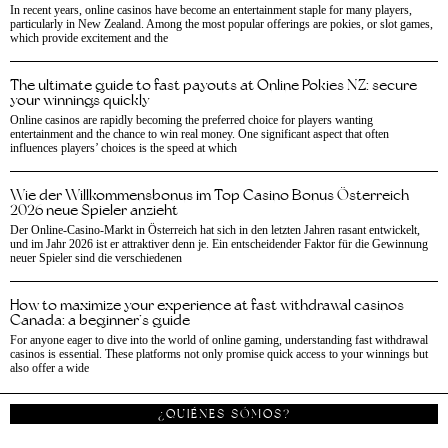
In recent years, online casinos have become an entertainment staple for many players,
particularly in New Zealand. Among the most popular offerings are pokies, or slot games,
which provide excitement and the
The ultimate guide to fast payouts at Online Pokies NZ: secure
your winnings quickly
Online casinos are rapidly becoming the preferred choice for players wanting
entertainment and the chance to win real money. One significant aspect that often
influences players’ choices is the speed at which
Wie der Willkommensbonus im Top Casino Bonus Österreich
2026 neue Spieler anzieht
Der Online-Casino-Markt in Österreich hat sich in den letzten Jahren rasant entwickelt,
und im Jahr 2026 ist er attraktiver denn je. Ein entscheidender Faktor für die Gewinnung
neuer Spieler sind die verschiedenen
How to maximize your experience at fast withdrawal casinos
Canada: a beginner’s guide
For anyone eager to dive into the world of online gaming, understanding fast withdrawal
casinos is essential. These platforms not only promise quick access to your winnings but
also offer a wide
¿QUIÉNES SÓMOS?