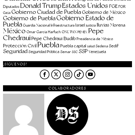
Estados Unidos
Donald Trump
FGE
FGR
Diputados
Gobierno Ciudad de Puebla
Gobierno de México
Gaza
Gobierno Estado de
Gobierno de Puebla
Puebla
lluvias
Morena
Israel
Guardia Nacional
Infraestructura
justicia
Pepe
México
Omar García Harfuch
ONU
PAN
PEMEX
Chedraui
Pepe Chedraui Budib
Presidencia de México
Puebla
Protección Civil
Puebla capital
Sedif
salud
Sedena
Seguridad
SSP
Seguridad Pública
Venezuela
Semar
SSC
¡SÍGUENOS!
COLABORADORES