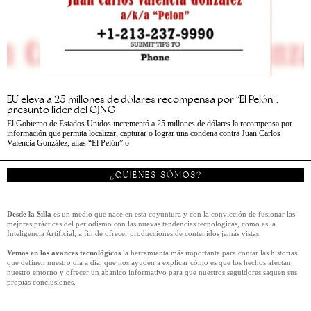
EU eleva a 25 millones de dólares recompensa por “El Pelón”,
presunto líder del CJNG
El Gobierno de Estados Unidos incrementó a 25 millones de dólares la recompensa por
información que permita localizar, capturar o lograr una condena contra Juan Carlos
Valencia González, alias “El Pelón” o
¿QUIÉNES SÓMOS?
Desde la Silla
es un medio que nace en esta coyuntura y con la convicción de fusionar las
mejores prácticas del periodismo con las nuevas tendencias tecnológicas, como es la
Inteligencia Artificial, a fin de ofrecer producciones de contenidos jamás vistas.
Vemos en los avances tecnológicos
la herramienta más importante para contar las historias
que definen nuestro día a día, que nos ayuden a explicar cómo es que los hechos afectan
nuestro entorno y ofrecer un abanico informativo para que nuestros seguidores saquen sus
propias conclusiones.