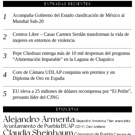
ENTRADAS RECIENTES
Acompaña Gobierno del Estado clasificación de México al
Mundial Sub-20
Centros Libre – Casas Carmen Serdán transforman la vida de
mujeres en entornos de violencia
Pepe Chedraui entrega más de 10 mil despensas del programa
“Alimentación Imparable” en la Laguna de Chapulco
Coro de Cámara UDLAP conquista seis premios y un
Diploma de Oro en España
EU eleva a 25 millones de dólares recompensa por “El Pelón”,
presunto líder del CJNG
ETIQUETAS
Alejandro Armenta
aranceles
Alejandro Armenta Mier
Ayuntamiento de Puebla
BUAP
CDMX
Ceci Arellano
Claudia Sheinbaum
Congreso de Puebla
Cámara de