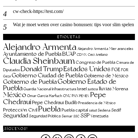
cw-check-https://test.com/
Wat je moet weten over casino bonussen: tips voor slim spelen
ETIQUETAS
Alejandro Armenta
aranceles
Alejandro Armenta Mier
Ayuntamiento de Puebla
BUAP
CDMX
Ceci Arellano
Claudia Sheinbaum
Congreso de Puebla
Cámara de
Estados Unidos
Donald Trump
FGE
FGR
Diputados
Gobierno Ciudad de Puebla
Gobierno de México
Gaza
Gobierno Estado de
Gobierno de Puebla
Puebla
lluvias
Morena
Israel
Guardia Nacional
Infraestructura
justicia
Pepe
México
Omar García Harfuch
ONU
PAN
PEMEX
Chedraui
Pepe Chedraui Budib
Presidencia de México
Puebla
Protección Civil
Puebla capital
Sedif
salud
Sedena
Seguridad
SSP
Seguridad Pública
Venezuela
Semar
SSC
¡SÍGUENOS!