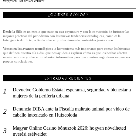
vergroten. Dit artikel verkent
¿QUIÉNES SÓMOS?
Desde la Silla
es un medio que nace en esta coyuntura y con la convicción de fusionar las
mejores prácticas del periodismo con las nuevas tendencias tecnológicas, como es la
Inteligencia Artificial, a fin de ofrecer producciones de contenidos jamás vistas.
Vemos en los avances tecnológicos
la herramienta más importante para contar las historias
que definen nuestro día a día, que nos ayuden a explicar cómo es que los hechos afectan
nuestro entorno y ofrecer un abanico informativo para que nuestros seguidores saquen sus
propias conclusiones.
ENTRADAS RECIENTES
Devuelve Gobierno Estatal esperanza, seguridad y bienestar a
mujeres de la periferia urbana
Denuncia DIBA ante la Fiscalía maltrato animal por video de
caballo intoxicado en Huixcolotla
Magyar Online Casino bónuszok 2026: hogyan növelheted
nyerési esélyeidet