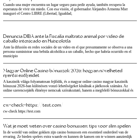
Cuando una mujer encuentra un lugar seguro para pedir ayuda, también recupera la
esperanza de vivir sin miedo. Con esa visión, el gobernador Alejandro Armenta Mier
inauguró el Centro LIBRE (Libertad, Igualdad,
Denuncia DIBA ante la Fiscalía maltrato animal por video de
caballo intoxicado en Huixcolotla
Ante la difusión en redes sociales de un video en el que presuntamente se observa a una
persona suministrar una bebida alcohólica a un caballo, hecho que habría ocurrido en el
municipio
Magyar Online Casino bónuszok 2026: hogyan növelheted
nyerési esélyeidet
A kaszinók világa folyamatosan fejlődik, és a magyar online casino magyar kaszinók
bónuszai 2026-ban különösen vonzó lehetőségeket kínálnak a játékosok számára. Az
online szerencsejáték élménye nemcsak szórakoztató, hanem a megfelelő bónuszokkal és
cw-check-https://test.com/
cw-check https://test.com
Wat je moet weten over casino bonussen: tips voor slim spelen
In de wereld van online gokken zijn casino bonussen een essentieel onderdeel van de
ervaring. Ze bieden spelers extra waarde en kunnen de kansen om te winnen aanzienlijk