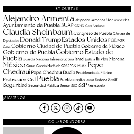
ETIQUETAS
Alejandro Armenta
aranceles
Alejandro Armenta Mier
Ayuntamiento de Puebla
BUAP
CDMX
Ceci Arellano
Claudia Sheinbaum
Congreso de Puebla
Cámara de
Estados Unidos
Donald Trump
FGE
FGR
Diputados
Gobierno Ciudad de Puebla
Gobierno de México
Gaza
Gobierno Estado de
Gobierno de Puebla
Puebla
lluvias
Morena
Israel
Guardia Nacional
Infraestructura
justicia
Pepe
México
Omar García Harfuch
ONU
PAN
PEMEX
Chedraui
Pepe Chedraui Budib
Presidencia de México
Puebla
Protección Civil
Puebla capital
Sedif
salud
Sedena
Seguridad
SSP
Seguridad Pública
Venezuela
Semar
SSC
¡SÍGUENOS!
COLABORADORES