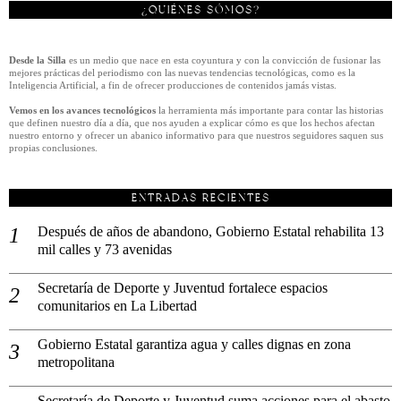
¿QUIÉNES SÓMOS?
Desde la Silla
es un medio que nace en esta coyuntura y con la convicción de fusionar las
mejores prácticas del periodismo con las nuevas tendencias tecnológicas, como es la
Inteligencia Artificial, a fin de ofrecer producciones de contenidos jamás vistas.
Vemos en los avances tecnológicos
la herramienta más importante para contar las historias
que definen nuestro día a día, que nos ayuden a explicar cómo es que los hechos afectan
nuestro entorno y ofrecer un abanico informativo para que nuestros seguidores saquen sus
propias conclusiones.
ENTRADAS RECIENTES
Después de años de abandono, Gobierno Estatal rehabilita 13
mil calles y 73 avenidas
Secretaría de Deporte y Juventud fortalece espacios
comunitarios en La Libertad
Gobierno Estatal garantiza agua y calles dignas en zona
metropolitana
Secretaría de Deporte y Juventud suma acciones para el abasto