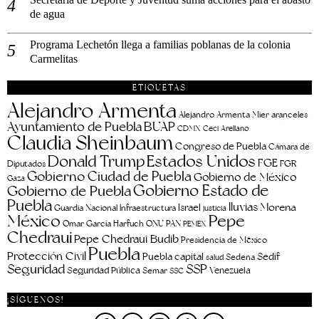
de agua
Programa Lechetón llega a familias poblanas de la colonia
Carmelitas
ETIQUETAS
Alejandro Armenta
aranceles
Alejandro Armenta Mier
Ayuntamiento de Puebla
BUAP
CDMX
Ceci Arellano
Claudia Sheinbaum
Congreso de Puebla
Cámara de
Estados Unidos
Donald Trump
FGE
FGR
Diputados
Gobierno Ciudad de Puebla
Gobierno de México
Gaza
Gobierno Estado de
Gobierno de Puebla
Puebla
lluvias
Morena
Israel
Guardia Nacional
Infraestructura
justicia
Pepe
México
Omar García Harfuch
ONU
PAN
PEMEX
Chedraui
Pepe Chedraui Budib
Presidencia de México
Puebla
Protección Civil
Puebla capital
Sedif
salud
Sedena
Seguridad
SSP
Seguridad Pública
Venezuela
Semar
SSC
¡SÍGUENOS!