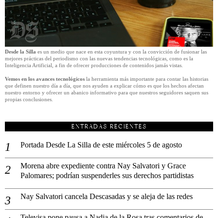
Desde la Silla
es un medio que nace en esta coyuntura y con la convicción de fusionar las
mejores prácticas del periodismo con las nuevas tendencias tecnológicas, como es la
Inteligencia Artificial, a fin de ofrecer producciones de contenidos jamás vistas.
Vemos en los avances tecnológicos
la herramienta más importante para contar las historias
que definen nuestro día a día, que nos ayuden a explicar cómo es que los hechos afectan
nuestro entorno y ofrecer un abanico informativo para que nuestros seguidores saquen sus
propias conclusiones.
ENTRADAS RECIENTES
Portada Desde La Silla de este miércoles 5 de agosto
Morena abre expediente contra Nay Salvatori y Grace
Palomares; podrían suspenderles sus derechos partidistas
Nay Salvatori cancela Descasadas y se aleja de las redes
Televisa pone pausa a Nadia de la Rosa tras comentarios de