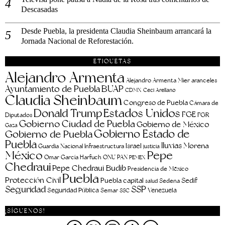
Descasadas
Desde Puebla, la presidenta Claudia Sheinbaum arrancará la
Jornada Nacional de Reforestación.
ETIQUETAS
Alejandro Armenta
aranceles
Alejandro Armenta Mier
Ayuntamiento de Puebla
BUAP
CDMX
Ceci Arellano
Claudia Sheinbaum
Congreso de Puebla
Cámara de
Estados Unidos
Donald Trump
FGE
FGR
Diputados
Gobierno Ciudad de Puebla
Gobierno de México
Gaza
Gobierno Estado de
Gobierno de Puebla
Puebla
lluvias
Morena
Israel
Guardia Nacional
Infraestructura
justicia
Pepe
México
Omar García Harfuch
ONU
PAN
PEMEX
Chedraui
Pepe Chedraui Budib
Presidencia de México
Puebla
Protección Civil
Puebla capital
Sedif
salud
Sedena
Seguridad
SSP
Seguridad Pública
Venezuela
Semar
SSC
¡SÍGUENOS!