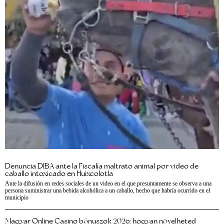
Denuncia DIBA ante la Fiscalía maltrato animal por video de
caballo intoxicado en Huixcolotla
Ante la difusión en redes sociales de un video en el que presuntamente se observa a una
persona suministrar una bebida alcohólica a un caballo, hecho que habría ocurrido en el
municipio
Magyar Online Casino bónuszok 2026: hogyan növelheted