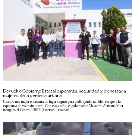
Devuelve Gobierno Estatal esperanza, seguridad y bienestar a
mujeres de la periferia urbana
Cuando una mujer encuentra un lugar seguro para pedir ayuda, también recupera la
esperanza de vivir sin miedo. Con esa visión, el gobernador Alejandro Armenta Mier
inauguró el Centro LIBRE (Libertad, Igualdad,