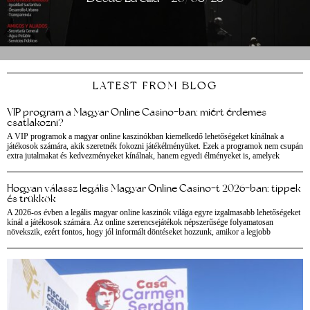
LATEST FROM BLOG
VIP program a Magyar Online Casino-ban: miért érdemes
csatlakozni?
A VIP programok a magyar online kaszinókban kiemelkedő lehetőségeket kínálnak a
játékosok számára, akik szeretnék fokozni játékélményüket. Ezek a programok nem csupán
extra jutalmakat és kedvezményeket kínálnak, hanem egyedi élményeket is, amelyek
Hogyan válassz legális Magyar Online Casino-t 2026-ban: tippek
és trükkök
A 2026-os évben a legális magyar online kaszinók világa egyre izgalmasabb lehetőségeket
kínál a játékosok számára. Az online szerencsejátékok népszerűsége folyamatosan
növekszik, ezért fontos, hogy jól informált döntéseket hozzunk, amikor a legjobb