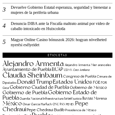
Devuelve Gobierno Estatal esperanza, seguridad y bienestar a
mujeres de la periferia urbana
Denuncia DIBA ante la Fiscalía maltrato animal por video de
caballo intoxicado en Huixcolotla
Magyar Online Casino bónuszok 2026: hogyan növelheted
nyerési esélyeidet
ETIQUETAS
Alejandro Armenta
aranceles
Alejandro Armenta Mier
Ayuntamiento de Puebla
BUAP
CDMX
Ceci Arellano
Claudia Sheinbaum
Congreso de Puebla
Cámara de
Estados Unidos
Donald Trump
FGE
FGR
Diputados
Gobierno Ciudad de Puebla
Gobierno de México
Gaza
Gobierno Estado de
Gobierno de Puebla
Puebla
lluvias
Morena
Israel
Guardia Nacional
Infraestructura
justicia
Pepe
México
Omar García Harfuch
ONU
PAN
PEMEX
Chedraui
Pepe Chedraui Budib
Presidencia de México