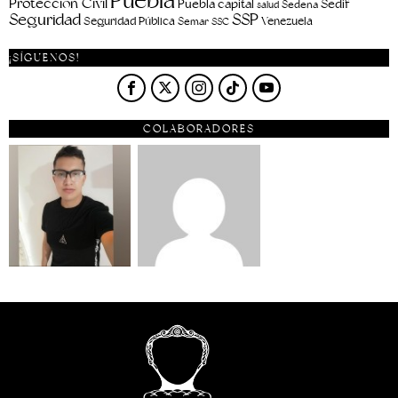
Puebla
Protección Civil
Puebla capital
Sedif
salud
Sedena
Seguridad
SSP
Seguridad Pública
Venezuela
Semar
SSC
¡SÍGUENOS!
COLABORADORES