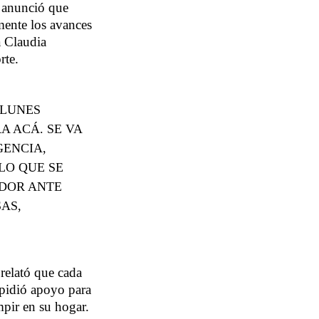
, anunció que
lmente los avances
a Claudia
rte.
 LUNES
A ACÁ. SE VA
GENCIA,
LO QUE SE
ADOR ANTE
AS,
 relató que cada
 pidió apoyo para
mpir en su hogar.