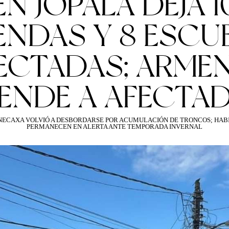
EN JOPALA DEJA 1
IENDAS Y 8 ESCU
ECTADAS; ARME
IENDE A AFECTA
 NECAXA VOLVIÓ A DESBORDARSE POR ACUMULACIÓN DE TRONCOS; HAB
PERMANECEN EN ALERTA ANTE TEMPORADA INVERNAL