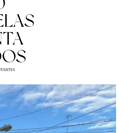
0
ELAS
NTA
DOS
ITANTES