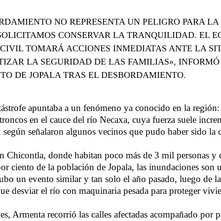
RDAMIENTO NO REPRESENTA UN PELIGRO PARA LA
SOLICITAMOS CONSERVAR LA TRANQUILIDAD. EL E
CIVIL TOMARÁ ACCIONES INMEDIATAS ANTE LA SI
IZAR LA SEGURIDAD DE LAS FAMILIAS», INFORMÓ
TO DE JOPALA TRAS EL DESBORDAMIENTO.
atástrofe apuntaba a un fenómeno ya conocido en la región:
troncos en el cauce del río Necaxa, cuya fuerza suele incr
ra, según señalaron algunos vecinos que pudo haber sido la 
en Chicontla, donde habitan poco más de 3 mil personas y
por ciento de la población de Jopala, las inundaciones son u
ubo un evento similar y tan solo el año pasado, luego de la
que desviar el río con maquinaria pesada para proteger vivi
eves, Armenta recorrió las calles afectadas acompañado por 