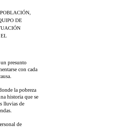
 POBLACIÓN,
QUIPO DE
TUACIÓN
 EL
 un presunto
ementarse con cada
causa.
 donde la pobreza
na historia que se
s lluvias de
endas.
personal de