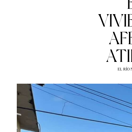
VIV
AF
AT
EL RÍO