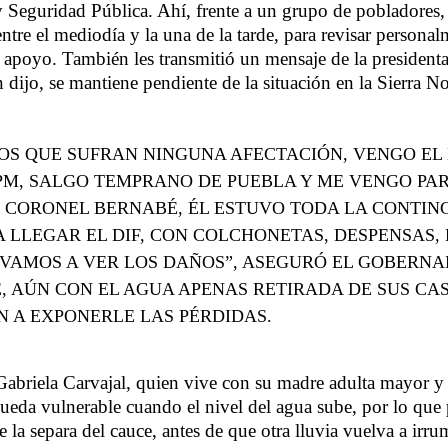
y Seguridad Pública. Ahí, frente a un grupo de pobladores
entre el mediodía y la una de la tarde, para revisar persona
e apoyo. También les transmitió un mensaje de la president
dijo, se mantiene pendiente de la situación en la Sierra No
OS QUE SUFRAN NINGUNA AFECTACIÓN, VENGO EL
1PM, SALGO TEMPRANO DE PUEBLA Y ME VENGO PAR
 CORONEL BERNABÉ, ÉL ESTUVO TODA LA CONTIN
A LLEGAR EL DIF, CON COLCHONETAS, DESPENSAS, 
 VAMOS A VER LOS DAÑOS”, ASEGURÓ EL GOBERN
, AÚN CON EL AGUA APENAS RETIRADA DE SUS CAS
 A EXPONERLE LAS PÉRDIDAS.
e Gabriela Carvajal, quien vive con su madre adulta mayor y
ueda vulnerable cuando el nivel del agua sube, por lo que
e la separa del cauce, antes de que otra lluvia vuelva a irru