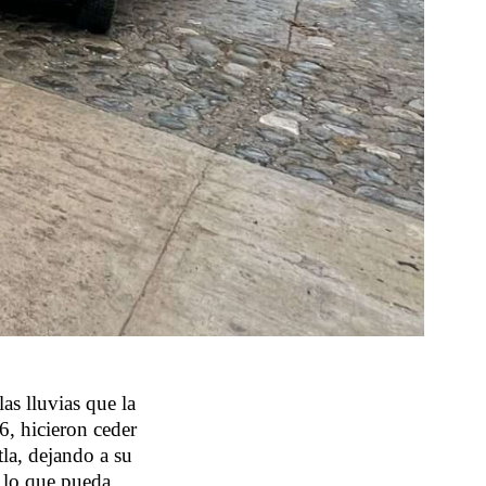
as lluvias que la
6, hicieron ceder
la, dejando a su
 lo que pueda