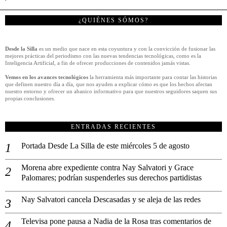
¿QUIÉNES SÓMOS?
Desde la Silla
es un medio que nace en esta coyuntura y con la convicción de fusionar las
mejores prácticas del periodismo con las nuevas tendencias tecnológicas, como es la
Inteligencia Artificial, a fin de ofrecer producciones de contenidos jamás vistas.
Vemos en los avances tecnológicos
la herramienta más importante para contar las historias
que definen nuestro día a día, que nos ayuden a explicar cómo es que los hechos afectan
nuestro entorno y ofrecer un abanico informativo para que nuestros seguidores saquen sus
propias conclusiones.
ENTRADAS RECIENTES
Portada Desde La Silla de este miércoles 5 de agosto
Morena abre expediente contra Nay Salvatori y Grace
Palomares; podrían suspenderles sus derechos partidistas
Nay Salvatori cancela Descasadas y se aleja de las redes
Televisa pone pausa a Nadia de la Rosa tras comentarios de