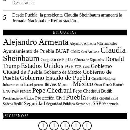
Descasadas
Desde Puebla, la presidenta Claudia Sheinbaum arrancará la
Jornada Nacional de Reforestación.
ETIQUETAS
Alejandro Armenta
Alejandro Armenta Mier
aranceles
Claudia
Ayuntamiento de Puebla
BUAP
CDMX
Ceci Arellano
Sheinbaum
Donald
Congreso de Puebla
Cámara de Diputados
Estados Unidos
Trump
Gobierno
FGE
FGR
Gaza
Gobierno de
Ciudad de Puebla
Gobierno de México
Gobierno Estado de Puebla
Puebla
Guardia Nacional
México
lluvias
Morena
Israel
Infraestructura
Omar García Harfuch
justicia
Pepe Chedraui
Pepe Chedraui Budib
ONU
PAN
PEMEX
Puebla
Protección Civil
Puebla capital
Presidencia de México
salud
Seguridad
SSP
Sedif
Sedena
Seguridad Pública
Semar
Venezuela
SSC
¡SÍGUENOS!