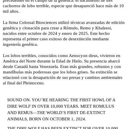
precedentes en el campo de la genética: el nacimiento de tres
cachorros de lobo terrible, especie que desapareció hace más de 10
mil años.
La firma Colossal Biosciences utilizó técnicas avanzadas de edición
genética y clonación para crear a Rómulo, Remo y Khaleesi,
nacidos entre octubre de 2024 y enero de 2025. Este hecho
representa el primer caso exitoso de desextinción mediante
ingeniería genética.
Los lobos terribles, conocidos como Aenocyon dirus, vivieron en
América del Norte durante la Edad de Hielo. Su presencia abarcó
desde Canadá hasta Venezuela. Eran más grandes, robustos y con
mandíbulas más poderosas que los lobos grises. Su extinción se
relacionó con la desaparición de sus presas y cambios ambientales
al final del Pleistoceno.
SOUND ON. YOU’RE HEARING THE FIRST HOWL OF A
DIRE WOLF IN OVER 10,000 YEARS. MEET ROMULUS
AND REMUS—THE WORLD’S FIRST DE-EXTINCT
ANIMALS, BORN ON OCTOBER 1, 2024.
THE DIRE WOLF HAS BEEN EXTINCT FOR OVER 10,000