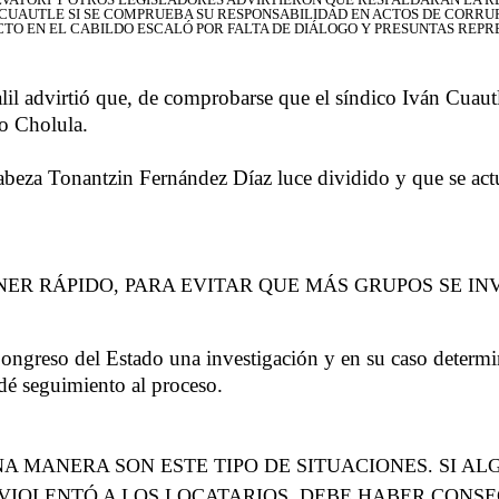
 CUAUTLE SI SE COMPRUEBA SU RESPONSABILIDAD EN ACTOS DE CORRUP
TO EN EL CABILDO ESCALÓ POR FALTA DE DIÁLOGO Y PRESUNTAS REPR
lil advirtió que, de comprobarse que el síndico Iván Cuaut
ro Cholula.
beza Tonantzin Fernández Díaz luce dividido y que se actuó
NER RÁPIDO, PARA EVITAR QUE MÁS GRUPOS SE I
 Congreso del Estado una investigación y en su caso determi
 dé seguimiento al proceso.
NA MANERA SON ESTE TIPO DE SITUACIONES. SI A
IOLENTÓ A LOS LOCATARIOS, DEBE HABER CONSE