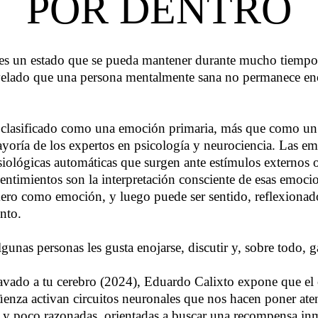
POR DENTRO
es un estado que se pueda mantener durante mucho tiempo.
revelado que una persona mentalmente sana no permanece e
 clasificado como una emoción primaria, más que como un 
yoría de los expertos en psicología y neurociencia. Las e
isiológicas automáticas que surgen ante estímulos externos o
entimientos son la interpretación consciente de esas emocio
ero como emoción, y luego puede ser sentido, reflexionad
nto.
gunas personas les gusta enojarse, discutir y, sobre todo, g
avado a tu cerebro (2024), Eduardo Calixto expone que el o
güenza activan circuitos neuronales que nos hacen poner at
 y poco razonadas, orientadas a buscar una recompensa inm