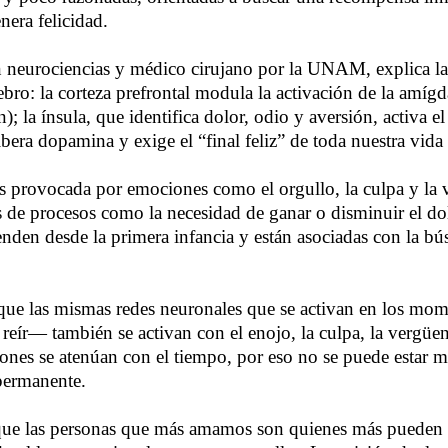
era felicidad.
n neurociencias y médico cirujano por la UNAM, explica la
ebro: la corteza prefrontal modula la activación de la amígd
); la ínsula, que identifica dolor, odio y aversión, activa e
bera dopamina y exige el “final feliz” de toda nuestra vida
s provocada por emociones como el orgullo, la culpa y la 
ás de procesos como la necesidad de ganar o disminuir el dol
nden desde la primera infancia y están asociadas con la b
que las mismas redes neuronales que se activan en los mo
eír— también se activan con el enojo, la culpa, la vergüenza
iones se atenúan con el tiempo, por eso no se puede estar 
permanente.
que las personas que más amamos son quienes más pueden l