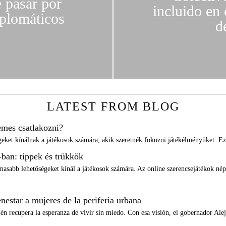
 pasar por
incluido en
iplomáticos
d
LATEST FROM BLOG
mes csatlakozni?
ket kínálnak a játékosok számára, akik szeretnék fokozni játékélményüket. 
ban: tippek és trükkök
masabb lehetőségeket kínál a játékosok számára. Az online szerencsejátékok nép
estar a mujeres de la periferia urbana
én recupera la esperanza de vivir sin miedo. Con esa visión, el gobernador A