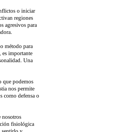
lictos o iniciar
ctivan regiones
os agresivos para
adora.
mo método para
, es importante
rsonalidad. Una
so que podemos
stia nos permite
mos como defensa o
e nosotros
ión fisiológica
sentirlo y