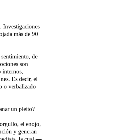
 Investigaciones
nojada más de 90
sentimiento, de
mociones son
 internos,
nes. Es decir, el
o o verbalizado
anar un pleito?
rgullo, el enojo,
ención y generan
ediata, la cual —