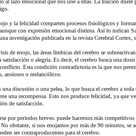
do al lazo emocional que nos une a ellas. La traición duele
igo.
nojo y la felicidad comparten procesos fisiológicos y forma
unque con expresión emocional distinta. Así lo indican S
una investigación publicada en la revista Cerebral Cortex, 
isis de enojo, las áreas límbicas del cerebro se sobreactiv
satisfacción o alegría. Es decir, el cerebro busca una dosis
conflicto. Esta condición contradictoria es la que nos permi
s, ansiosos o melancólicos.
una discusión o una pelea, lo que busca el cerebro a toda c
tiene una recompensa. Esto nos produce felicidad, ya que v
ión de satisfacción.
rse por periodos breves: puede hacernos más competitivos
a. No obstante, si nos enojamos por más de 90 minutos, se a
eden ser contraproducentes para el cerebro.