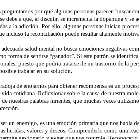
preguntamos por qué algunas personas parecen buscar conf
se debe a que, al discutir, se incrementa la dopamina y se a
das a la adicción. Por ello, algunas personas inician proces
que incluso la reconciliación puede resultar altamente motiv
 adecuada salud mental no busca emociones negativas co
mo forma de sentirse “ganador”. Si este patrón se identifica
onales, puesto que podría tratarse de un trastorno de la pe
posible trabajar en su solución.
radoja de enojarnos para obtener recompensa es un proce
a vida cotidiana. Reflexionar sobre la causa de nuestra mole
n de nuestras palabras hirientes, que muchas veces utiliza
tección.
e ser un enemigo, es una emoción primaria que nos habla d
as heridas, valores y deseos. Comprenderlo como una reacc
rmite gestionarlo y evitar que nos controle. Reconocerlo, 