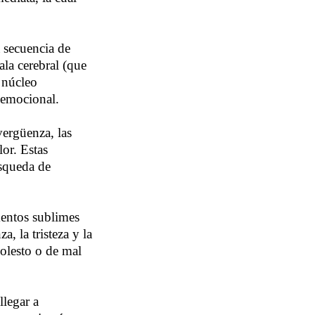
 secuencia de
ala cerebral (que
l núcleo
 emocional.
vergüenza, las
or. Estas
úsqueda de
mentos sublimes
, la tristeza y la
molesto o de mal
legar a