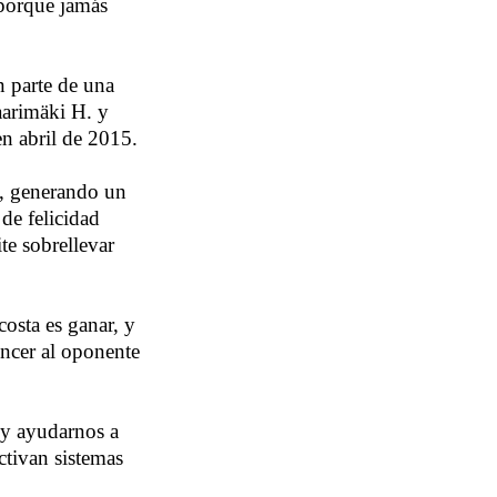
 porque jamás
n parte de una
aarimäki H. y
en abril de 2015.
an, generando un
 de felicidad
te sobrellevar
osta es ganar, y
encer al oponente
 y ayudarnos a
ctivan sistemas