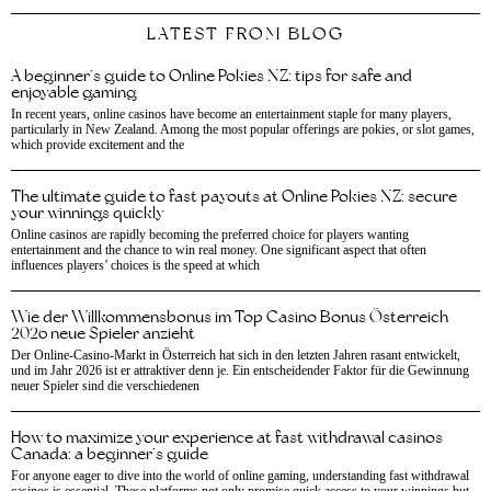
LATEST FROM BLOG
A beginner’s guide to Online Pokies NZ: tips for safe and
enjoyable gaming
In recent years, online casinos have become an entertainment staple for many players,
particularly in New Zealand. Among the most popular offerings are pokies, or slot games,
which provide excitement and the
The ultimate guide to fast payouts at Online Pokies NZ: secure
your winnings quickly
Online casinos are rapidly becoming the preferred choice for players wanting
entertainment and the chance to win real money. One significant aspect that often
influences players’ choices is the speed at which
Wie der Willkommensbonus im Top Casino Bonus Österreich
2026 neue Spieler anzieht
Der Online-Casino-Markt in Österreich hat sich in den letzten Jahren rasant entwickelt,
und im Jahr 2026 ist er attraktiver denn je. Ein entscheidender Faktor für die Gewinnung
neuer Spieler sind die verschiedenen
How to maximize your experience at fast withdrawal casinos
Canada: a beginner’s guide
For anyone eager to dive into the world of online gaming, understanding fast withdrawal
casinos is essential. These platforms not only promise quick access to your winnings but