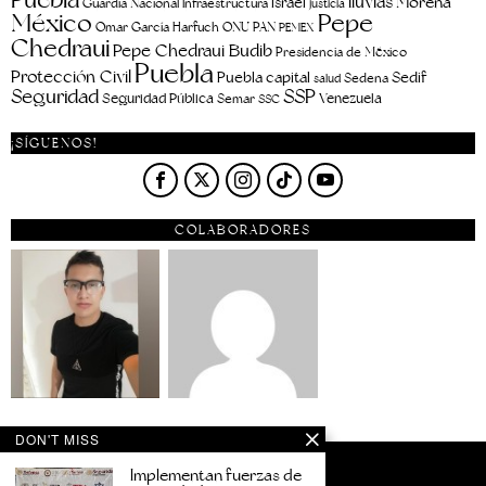
lluvias
Morena
Israel
Guardia Nacional
Infraestructura
justicia
Pepe
México
Omar García Harfuch
ONU
PAN
PEMEX
Chedraui
Pepe Chedraui Budib
Presidencia de México
Puebla
Protección Civil
Puebla capital
Sedif
salud
Sedena
Seguridad
SSP
Seguridad Pública
Venezuela
Semar
SSC
¡SÍGUENOS!
COLABORADORES
DON'T MISS
Implementan fuerzas de