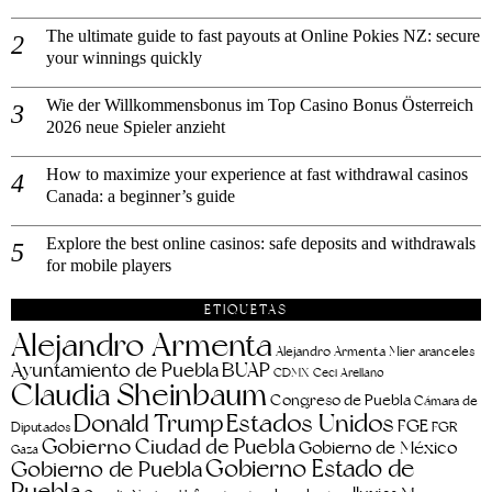
The ultimate guide to fast payouts at Online Pokies NZ: secure
your winnings quickly
Wie der Willkommensbonus im Top Casino Bonus Österreich
2026 neue Spieler anzieht
How to maximize your experience at fast withdrawal casinos
Canada: a beginner’s guide
Explore the best online casinos: safe deposits and withdrawals
for mobile players
ETIQUETAS
Alejandro Armenta
aranceles
Alejandro Armenta Mier
Ayuntamiento de Puebla
BUAP
CDMX
Ceci Arellano
Claudia Sheinbaum
Congreso de Puebla
Cámara de
Estados Unidos
Donald Trump
FGE
FGR
Diputados
Gobierno Ciudad de Puebla
Gobierno de México
Gaza
Gobierno Estado de
Gobierno de Puebla
Puebla