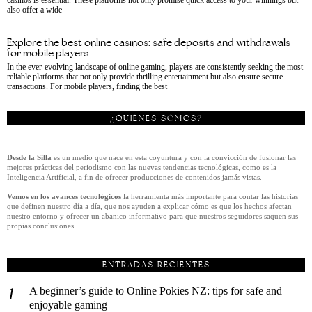
also offer a wide
Explore the best online casinos: safe deposits and withdrawals
for mobile players
In the ever-evolving landscape of online gaming, players are consistently seeking the most
reliable platforms that not only provide thrilling entertainment but also ensure secure
transactions. For mobile players, finding the best
¿QUIÉNES SÓMOS?
Desde la Silla
es un medio que nace en esta coyuntura y con la convicción de fusionar las
mejores prácticas del periodismo con las nuevas tendencias tecnológicas, como es la
Inteligencia Artificial, a fin de ofrecer producciones de contenidos jamás vistas.
Vemos en los avances tecnológicos
la herramienta más importante para contar las historias
que definen nuestro día a día, que nos ayuden a explicar cómo es que los hechos afectan
nuestro entorno y ofrecer un abanico informativo para que nuestros seguidores saquen sus
propias conclusiones.
ENTRADAS RECIENTES
A beginner’s guide to Online Pokies NZ: tips for safe and
enjoyable gaming