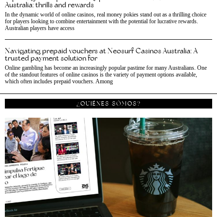
Australia: thrills and rewards
In the dynamic world of online casinos, real money pokies stand out as a thrilling choice
for players looking to combine entertainment with the potential for lucrative rewards.
Australian players have access
Navigating prepaid vouchers at Neosurf Casinos Australia: A
trusted payment solution for
Online gambling has become an increasingly popular pastime for many Australians. One
of the standout features of online casinos is the variety of payment options available,
which often includes prepaid vouchers. Among
¿QUIÉNES SÓMOS?