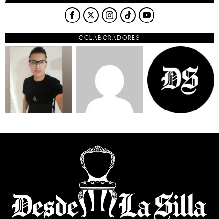
COLABORADORES