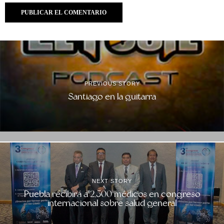
PREVIOUS STORY
Santiago en la guitarra
NEXT STORY
Puebla recibirá a 2,500 médicos en congreso
internacional sobre salud general