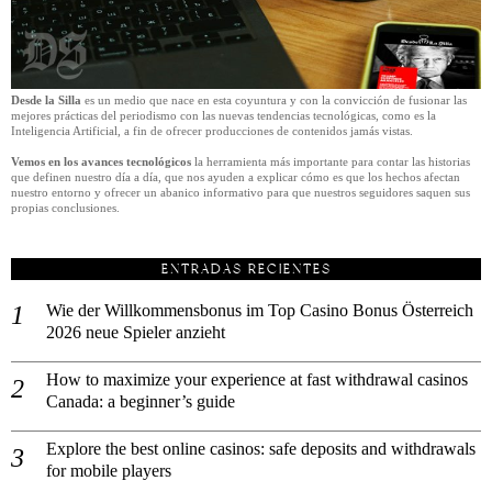
Desde la Silla
es un medio que nace en esta coyuntura y con la convicción de fusionar las
mejores prácticas del periodismo con las nuevas tendencias tecnológicas, como es la
Inteligencia Artificial, a fin de ofrecer producciones de contenidos jamás vistas.
Vemos en los avances tecnológicos
la herramienta más importante para contar las historias
que definen nuestro día a día, que nos ayuden a explicar cómo es que los hechos afectan
nuestro entorno y ofrecer un abanico informativo para que nuestros seguidores saquen sus
propias conclusiones.
ENTRADAS RECIENTES
Wie der Willkommensbonus im Top Casino Bonus Österreich
2026 neue Spieler anzieht
How to maximize your experience at fast withdrawal casinos
Canada: a beginner’s guide
Explore the best online casinos: safe deposits and withdrawals
for mobile players