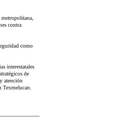
 metropolitana,
nes contra
 Seguridad como
as interestatales
tratégicos de
 y atención
ín Texmelucan.