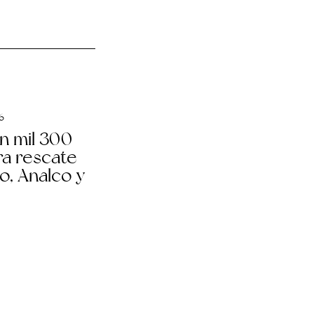
6
n mil 300
a rescate
to, Analco y