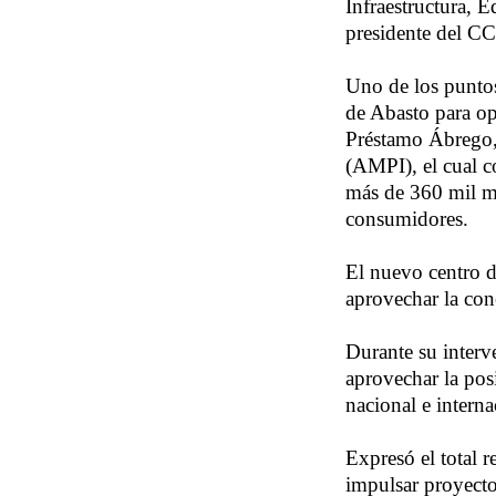
Infraestructura, 
presidente del C
Uno de los puntos
de Abasto para op
Préstamo Ábrego, 
(AMPI), el cual c
más de 360 mil me
consumidores.
El nuevo centro d
aprovechar la con
Durante su interv
aprovechar la posi
nacional e interna
Expresó el total r
impulsar proyect