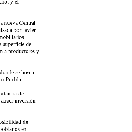
ho, y el
na nueva Central
lsada por Javier
mobiliarios
 superficie de
n a productores y
 donde se busca
co-Puebla.
ortancia de
 atraer inversión
osibilidad de
 poblanos en