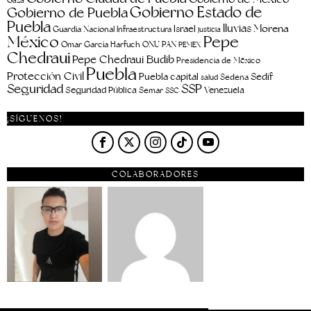
Gobierno Estado de
Gobierno de Puebla
Puebla
lluvias
Morena
Israel
Guardia Nacional
Infraestructura
justicia
Pepe
México
Omar García Harfuch
ONU
PAN
PEMEX
Chedraui
Pepe Chedraui Budib
Presidencia de México
Puebla
Protección Civil
Puebla capital
Sedif
salud
Sedena
Seguridad
SSP
Seguridad Pública
Venezuela
Semar
SSC
¡SÍGUENOS!
COLABORADORES