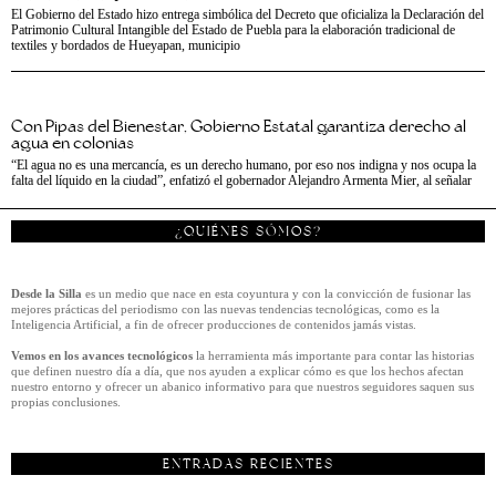
El Gobierno del Estado hizo entrega simbólica del Decreto que oficializa la Declaración del
Patrimonio Cultural Intangible del Estado de Puebla para la elaboración tradicional de
textiles y bordados de Hueyapan, municipio
Con Pipas del Bienestar, Gobierno Estatal garantiza derecho al
agua en colonias
“El agua no es una mercancía, es un derecho humano, por eso nos indigna y nos ocupa la
falta del líquido en la ciudad”, enfatizó el gobernador Alejandro Armenta Mier, al señalar
¿QUIÉNES SÓMOS?
Desde la Silla
es un medio que nace en esta coyuntura y con la convicción de fusionar las
mejores prácticas del periodismo con las nuevas tendencias tecnológicas, como es la
Inteligencia Artificial, a fin de ofrecer producciones de contenidos jamás vistas.
Vemos en los avances tecnológicos
la herramienta más importante para contar las historias
que definen nuestro día a día, que nos ayuden a explicar cómo es que los hechos afectan
nuestro entorno y ofrecer un abanico informativo para que nuestros seguidores saquen sus
propias conclusiones.
ENTRADAS RECIENTES