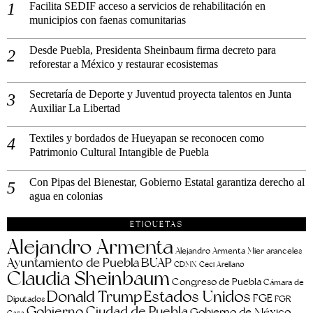
Facilita SEDIF acceso a servicios de rehabilitación en
municipios con faenas comunitarias
Desde Puebla, Presidenta Sheinbaum firma decreto para
reforestar a México y restaurar ecosistemas
Secretaría de Deporte y Juventud proyecta talentos en Junta
Auxiliar La Libertad
Textiles y bordados de Hueyapan se reconocen como
Patrimonio Cultural Intangible de Puebla
Con Pipas del Bienestar, Gobierno Estatal garantiza derecho al
agua en colonias
ETIQUETAS
Alejandro Armenta
aranceles
Alejandro Armenta Mier
Ayuntamiento de Puebla
BUAP
CDMX
Ceci Arellano
Claudia Sheinbaum
Congreso de Puebla
Cámara de
Estados Unidos
Donald Trump
FGE
FGR
Diputados
Gobierno Ciudad de Puebla
Gobierno de México
Gaza