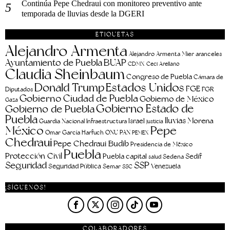
Continúa Pepe Chedraui con monitoreo preventivo ante
temporada de lluvias desde la DGERI
ETIQUETAS
Alejandro Armenta
aranceles
Alejandro Armenta Mier
Ayuntamiento de Puebla
BUAP
CDMX
Ceci Arellano
Claudia Sheinbaum
Congreso de Puebla
Cámara de
Estados Unidos
Donald Trump
FGE
FGR
Diputados
Gobierno Ciudad de Puebla
Gobierno de México
Gaza
Gobierno Estado de
Gobierno de Puebla
Puebla
lluvias
Morena
Israel
Guardia Nacional
Infraestructura
justicia
Pepe
México
Omar García Harfuch
ONU
PAN
PEMEX
Chedraui
Pepe Chedraui Budib
Presidencia de México
Puebla
Protección Civil
Puebla capital
Sedif
salud
Sedena
Seguridad
SSP
Seguridad Pública
Venezuela
Semar
SSC
¡SÍGUENOS!
COLABORADORES