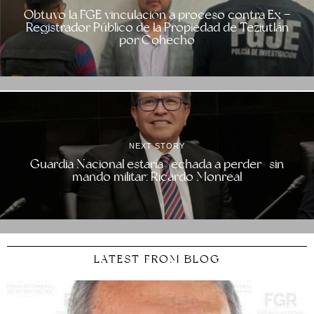
Obtuvo la FGE vinculación a proceso contra Ex –
Registrador Público de la Propiedad de Teziutlán
por Cohecho
NEXT STORY
Guardia Nacional estaría «echada a perder» sin
mando militar: Ricardo Monreal
LATEST FROM BLOG