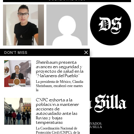
DON'T MISS
Sheinbaum presenta
avances en seguridad y
proyectos de salud en la
“Mañanera del Pueblo”
La presidenta de México, Claudia
Sheinbaum, encabezó este martes
la
CNPC exhorta a la
población a mantener
acciones de
autocuidado ante las
lluvias y bajas
temperaturas
©
2026
TODOS LOS DERECHOS RESERVADOS.
DISEÑADO POR EL EQUIPO DESDE LA SILLA
La Coordinación Nacional de
Protección Civil (CNPC), de la