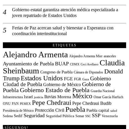
Gobierno estatal garantiza atención médica especializada a
joven repatriado de Estados Unidos
Ferias de Paz acercan salud y bienestar a Esperanza con
coordinación interinstitucional
ETIQUETAS
Alejandro Armenta
Alejandro Armenta Mier
aranceles
Claudia
Ayuntamiento de Puebla
BUAP
CDMX
Ceci Arellano
Sheinbaum
Donald
Congreso de Puebla
Cámara de Diputados
Estados Unidos
Trump
Gobierno
FGE
FGR
Gaza
Gobierno de
Ciudad de Puebla
Gobierno de México
Gobierno Estado de Puebla
Puebla
Guardia Nacional
México
lluvias
Morena
Israel
Infraestructura
Omar García Harfuch
justicia
Pepe Chedraui
Pepe Chedraui Budib
ONU
PAN
PEMEX
Puebla
Protección Civil
Puebla capital
Presidencia de México
salud
Seguridad
SSP
Sedif
Sedena
Seguridad Pública
Semar
Venezuela
SSC
¡SÍGUENOS!