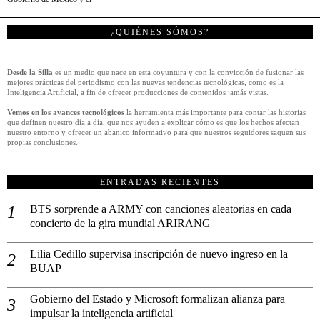
¿QUIÉNES SÓMOS?
Desde la Silla
es un medio que nace en esta coyuntura y con la convicción de fusionar las
mejores prácticas del periodismo con las nuevas tendencias tecnológicas, como es la
Inteligencia Artificial, a fin de ofrecer producciones de contenidos jamás vistas.
Vemos en los avances tecnológicos
la herramienta más importante para contar las historias
que definen nuestro día a día, que nos ayuden a explicar cómo es que los hechos afectan
nuestro entorno y ofrecer un abanico informativo para que nuestros seguidores saquen sus
propias conclusiones.
ENTRADAS RECIENTES
BTS sorprende a ARMY con canciones aleatorias en cada
concierto de la gira mundial ARIRANG
Lilia Cedillo supervisa inscripción de nuevo ingreso en la
BUAP
Gobierno del Estado y Microsoft formalizan alianza para
impulsar la inteligencia artificial