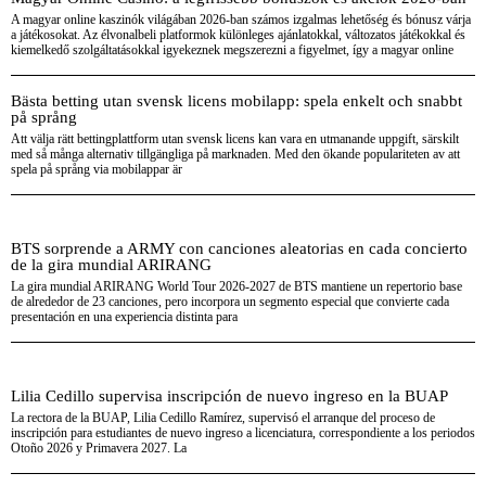
A magyar online kaszinók világában 2026-ban számos izgalmas lehetőség és bónusz várja
a játékosokat. Az élvonalbeli platformok különleges ajánlatokkal, változatos játékokkal és
kiemelkedő szolgáltatásokkal igyekeznek megszerezni a figyelmet, így a magyar online
Bästa betting utan svensk licens mobilapp: spela enkelt och snabbt
på språng
Att välja rätt bettingplattform utan svensk licens kan vara en utmanande uppgift, särskilt
med så många alternativ tillgängliga på marknaden. Med den ökande populariteten av att
spela på språng via mobilappar är
BTS sorprende a ARMY con canciones aleatorias en cada concierto
de la gira mundial ARIRANG
La gira mundial ARIRANG World Tour 2026-2027 de BTS mantiene un repertorio base
de alrededor de 23 canciones, pero incorpora un segmento especial que convierte cada
presentación en una experiencia distinta para
Lilia Cedillo supervisa inscripción de nuevo ingreso en la BUAP
La rectora de la BUAP, Lilia Cedillo Ramírez, supervisó el arranque del proceso de
inscripción para estudiantes de nuevo ingreso a licenciatura, correspondiente a los periodos
Otoño 2026 y Primavera 2027. La