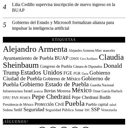
Lilia Cedillo supervisa inscripción de nuevo ingreso en la
BUAP
Gobierno del Estado y Microsoft formalizan alianza para
impulsar la inteligencia artificial
ETIQUETAS
Alejandro Armenta
Alejandro Armenta Mier
aranceles
Claudia
Ayuntamiento de Puebla
BUAP
CDMX
Ceci Arellano
Sheinbaum
Donald
Congreso de Puebla
Cámara de Diputados
Estados Unidos
Trump
Gobierno
FGE
FGR
Gaza
Gobierno de
Ciudad de Puebla
Gobierno de México
Gobierno Estado de Puebla
Puebla
Guardia Nacional
México
lluvias
Morena
Israel
Infraestructura
Omar García Harfuch
justicia
Pepe Chedraui
Pepe Chedraui Budib
ONU
PAN
PEMEX
Puebla
Protección Civil
Puebla capital
Presidencia de México
salud
Seguridad
SSP
Sedif
Sedena
Seguridad Pública
Semar
Venezuela
SSC
¡SÍGUENOS!