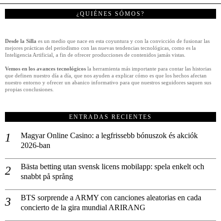
¿QUIÉNES SÓMOS?
Desde la Silla
es un medio que nace en esta coyuntura y con la convicción de fusionar las
mejores prácticas del periodismo con las nuevas tendencias tecnológicas, como es la
Inteligencia Artificial, a fin de ofrecer producciones de contenidos jamás vistas.
Vemos en los avances tecnológicos
la herramienta más importante para contar las historias
que definen nuestro día a día, que nos ayuden a explicar cómo es que los hechos afectan
nuestro entorno y ofrecer un abanico informativo para que nuestros seguidores saquen sus
propias conclusiones.
ENTRADAS RECIENTES
Magyar Online Casino: a legfrissebb bónuszok és akciók
2026-ban
Bästa betting utan svensk licens mobilapp: spela enkelt och
snabbt på språng
BTS sorprende a ARMY con canciones aleatorias en cada
concierto de la gira mundial ARIRANG