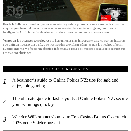
Desde la Silla
es un medio que nace en esta coyuntura y con la convicción de fusionar las
mejores prácticas del periodismo con las nuevas tendencias tecnológicas, como es la
Inteligencia Artificial, a fin de ofrecer producciones de contenidos jamás vistas.
Vemos en los avances tecnológicos
la herramienta más importante para contar las historias
que definen nuestro día a día, que nos ayuden a explicar cómo es que los hechos afectan
nuestro entorno y ofrecer un abanico informativo para que nuestros seguidores saquen sus
propias conclusiones.
ENTRADAS RECIENTES
A beginner’s guide to Online Pokies NZ: tips for safe and
enjoyable gaming
The ultimate guide to fast payouts at Online Pokies NZ: secure
your winnings quickly
Wie der Willkommensbonus im Top Casino Bonus Österreich
2026 neue Spieler anzieht