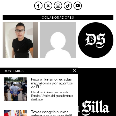
COLABORADORES
DON'T MISS
Pega a Turismo redadas
migratorias por agentes
de EU
El endurecimiento por parte de
Estados Unidos del procedimiento
destinado
Texas congela nuevas
solicitudes de visas H-1B