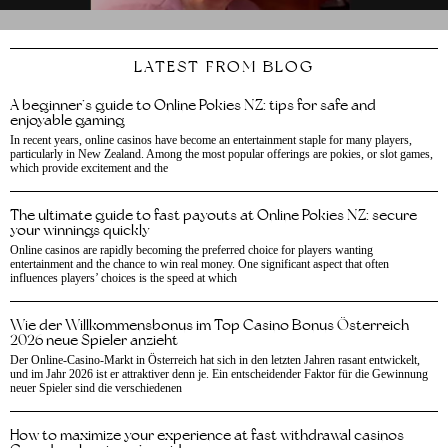
LATEST FROM BLOG
A beginner’s guide to Online Pokies NZ: tips for safe and
enjoyable gaming
In recent years, online casinos have become an entertainment staple for many players,
particularly in New Zealand. Among the most popular offerings are pokies, or slot games,
which provide excitement and the
The ultimate guide to fast payouts at Online Pokies NZ: secure
your winnings quickly
Online casinos are rapidly becoming the preferred choice for players wanting
entertainment and the chance to win real money. One significant aspect that often
influences players’ choices is the speed at which
Wie der Willkommensbonus im Top Casino Bonus Österreich
2026 neue Spieler anzieht
Der Online-Casino-Markt in Österreich hat sich in den letzten Jahren rasant entwickelt,
und im Jahr 2026 ist er attraktiver denn je. Ein entscheidender Faktor für die Gewinnung
neuer Spieler sind die verschiedenen
How to maximize your experience at fast withdrawal casinos