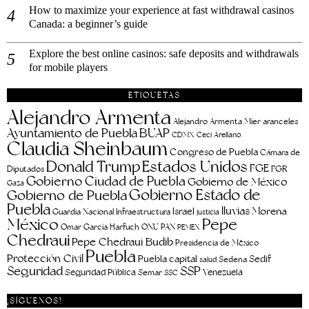
How to maximize your experience at fast withdrawal casinos
Canada: a beginner’s guide
Explore the best online casinos: safe deposits and withdrawals
for mobile players
ETIQUETAS
Alejandro Armenta
aranceles
Alejandro Armenta Mier
Ayuntamiento de Puebla
BUAP
CDMX
Ceci Arellano
Claudia Sheinbaum
Congreso de Puebla
Cámara de
Estados Unidos
Donald Trump
FGE
FGR
Diputados
Gobierno Ciudad de Puebla
Gobierno de México
Gaza
Gobierno Estado de
Gobierno de Puebla
Puebla
lluvias
Morena
Israel
Guardia Nacional
Infraestructura
justicia
Pepe
México
Omar García Harfuch
ONU
PAN
PEMEX
Chedraui
Pepe Chedraui Budib
Presidencia de México
Puebla
Protección Civil
Puebla capital
Sedif
salud
Sedena
Seguridad
SSP
Seguridad Pública
Venezuela
Semar
SSC
¡SÍGUENOS!