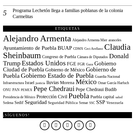
Programa Lechetón llega a familias poblanas de la colonia
Carmelitas
ETIQUETAS
Alejandro Armenta
Alejandro Armenta Mier
aranceles
Claudia
Ayuntamiento de Puebla
BUAP
CDMX
Ceci Arellano
Sheinbaum
Donald
Congreso de Puebla
Cámara de Diputados
Estados Unidos
Trump
Gobierno
FGE
FGR
Gaza
Gobierno de
Ciudad de Puebla
Gobierno de México
Gobierno Estado de Puebla
Puebla
Guardia Nacional
México
lluvias
Morena
Israel
Infraestructura
Omar García Harfuch
justicia
Pepe Chedraui
Pepe Chedraui Budib
ONU
PAN
PEMEX
Puebla
Protección Civil
Puebla capital
Presidencia de México
salud
Seguridad
SSP
Sedif
Sedena
Seguridad Pública
Semar
Venezuela
SSC
¡SÍGUENOS!