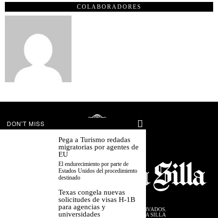
COLABORADORES
DON'T MISS
Pega a Turismo redadas
migratorias por agentes de
EU
El endurecimiento por parte de
Estados Unidos del procedimiento
destinado
Texas congela nuevas
solicitudes de visas H-1B
para agencias y
©
2026
TODOS LOS DERECHOS RESERVADOS.
universidades
DISEÑADO POR EL EQUIPO DESDE LA SILLA