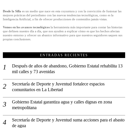
Desde la Silla
es un medio que nace en esta coyuntura y con la convicción de fusionar las
mejores prácticas del periodismo con las nuevas tendencias tecnológicas, como es la
Inteligencia Artificial, a fin de ofrecer producciones de contenidos jamás vistas.
Vemos en los avances tecnológicos
la herramienta más importante para contar las historias
que definen nuestro día a día, que nos ayuden a explicar cómo es que los hechos afectan
nuestro entorno y ofrecer un abanico informativo para que nuestros seguidores saquen sus
propias conclusiones.
ENTRADAS RECIENTES
Después de años de abandono, Gobierno Estatal rehabilita 13
mil calles y 73 avenidas
Secretaría de Deporte y Juventud fortalece espacios
comunitarios en La Libertad
Gobierno Estatal garantiza agua y calles dignas en zona
metropolitana
Secretaría de Deporte y Juventud suma acciones para el abasto
de agua