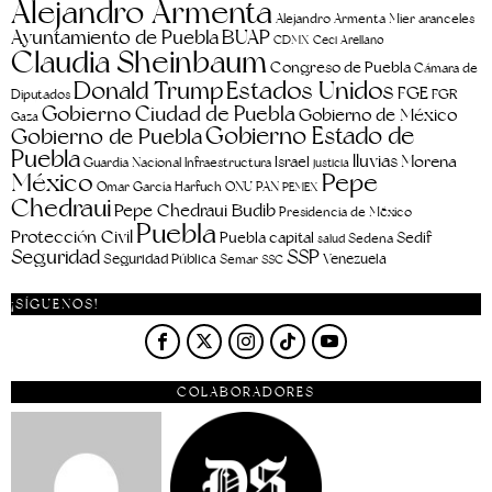
Alejandro Armenta
aranceles
Alejandro Armenta Mier
Ayuntamiento de Puebla
BUAP
CDMX
Ceci Arellano
Claudia Sheinbaum
Congreso de Puebla
Cámara de
Estados Unidos
Donald Trump
FGE
FGR
Diputados
Gobierno Ciudad de Puebla
Gobierno de México
Gaza
Gobierno Estado de
Gobierno de Puebla
Puebla
lluvias
Morena
Israel
Guardia Nacional
Infraestructura
justicia
Pepe
México
Omar García Harfuch
ONU
PAN
PEMEX
Chedraui
Pepe Chedraui Budib
Presidencia de México
Puebla
Protección Civil
Puebla capital
Sedif
salud
Sedena
Seguridad
SSP
Seguridad Pública
Venezuela
Semar
SSC
¡SÍGUENOS!
COLABORADORES