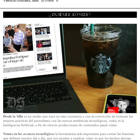
Valencia González, alias “El Pelón” o
¿QUIÉNES SÓMOS?
Desde la Silla
es un medio que nace en esta coyuntura y con la convicción de fusionar las
mejores prácticas del periodismo con las nuevas tendencias tecnológicas, como es la
Inteligencia Artificial, a fin de ofrecer producciones de contenidos jamás vistas.
Vemos en los avances tecnológicos
la herramienta más importante para contar las historias
que definen nuestro día a día, que nos ayuden a explicar cómo es que los hechos afectan