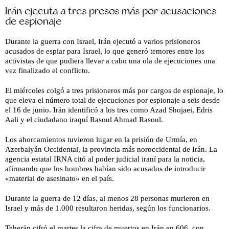
Irán ejecuta a tres presos más por acusaciones
de espionaje
Durante la guerra con Israel, Irán ejecutó a varios prisioneros
acusados ​​de espiar para Israel, lo que generó temores entre los
activistas de que pudiera llevar a cabo una ola de ejecuciones una
vez finalizado el conflicto.
El miércoles colgó a tres prisioneros más por cargos de espionaje, lo
que eleva el número total de ejecuciones por espionaje a seis desde
el 16 de junio. Irán identificó a los tres como Azad Shojaei, Edris
Aali y el ciudadano iraquí Rasoul Ahmad Rasoul.
Los ahorcamientos tuvieron lugar en la prisión de Urmía, en
Azerbaiyán Occidental, la provincia más noroccidental de Irán. La
agencia estatal IRNA citó al poder judicial iraní para la noticia,
afirmando que los hombres habían sido acusados ​​de introducir
«material de asesinato» en el país.
Durante la guerra de 12 días, al menos 28 personas murieron en
Israel y más de 1.000 resultaron heridas, según los funcionarios.
Teherán cifró el martes la cifra de muertos en Irán en 606, con