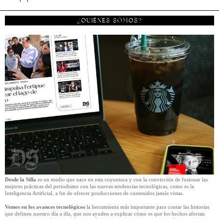
¿QUIÉNES SÓMOS?
Desde la Silla
es un medio que nace en esta coyuntura y con la convicción de fusionar las
mejores prácticas del periodismo con las nuevas tendencias tecnológicas, como es la
Inteligencia Artificial, a fin de ofrecer producciones de contenidos jamás vistas.
Vemos en los avances tecnológicos
la herramienta más importante para contar las historias
que definen nuestro día a día, que nos ayuden a explicar cómo es que los hechos afectan