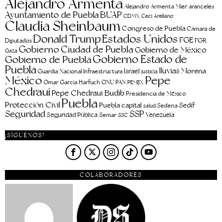
Alejandro Armenta
aranceles
Alejandro Armenta Mier
Ayuntamiento de Puebla
BUAP
CDMX
Ceci Arellano
Claudia Sheinbaum
Congreso de Puebla
Cámara de
Estados Unidos
Donald Trump
FGE
FGR
Diputados
Gobierno Ciudad de Puebla
Gobierno de México
Gaza
Gobierno Estado de
Gobierno de Puebla
Puebla
lluvias
Morena
Israel
Guardia Nacional
Infraestructura
justicia
Pepe
México
Omar García Harfuch
ONU
PAN
PEMEX
Chedraui
Pepe Chedraui Budib
Presidencia de México
Puebla
Protección Civil
Puebla capital
Sedif
salud
Sedena
Seguridad
SSP
Seguridad Pública
Venezuela
Semar
SSC
¡SÍGUENOS!
COLABORADORES