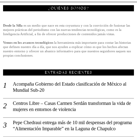
¿QUIÉNES SÓMOS?
Desde la Silla
es un medio que nace en esta coyuntura y con la convicción de fusionar las
mejores prácticas del periodismo con las nuevas tendencias tecnológicas, como es la
Inteligencia Artificial, a fin de ofrecer producciones de contenidos jamás vistas.
Vemos en los avances tecnológicos
la herramienta más importante para contar las historias
que definen nuestro día a día, que nos ayuden a explicar cómo es que los hechos afectan
nuestro entorno y ofrecer un abanico informativo para que nuestros seguidores saquen sus
propias conclusiones.
ENTRADAS RECIENTES
Acompaña Gobierno del Estado clasificación de México al
Mundial Sub-20
Centros Libre – Casas Carmen Serdán transforman la vida de
mujeres en entornos de violencia
Pepe Chedraui entrega más de 10 mil despensas del programa
“Alimentación Imparable” en la Laguna de Chapulco