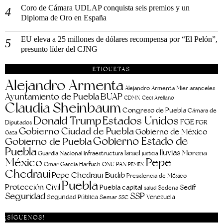
Coro de Cámara UDLAP conquista seis premios y un
Diploma de Oro en España
EU eleva a 25 millones de dólares recompensa por “El Pelón”,
presunto líder del CJNG
ETIQUETAS
Alejandro Armenta
aranceles
Alejandro Armenta Mier
Ayuntamiento de Puebla
BUAP
CDMX
Ceci Arellano
Claudia Sheinbaum
Congreso de Puebla
Cámara de
Estados Unidos
Donald Trump
FGE
FGR
Diputados
Gobierno Ciudad de Puebla
Gobierno de México
Gaza
Gobierno Estado de
Gobierno de Puebla
Puebla
lluvias
Morena
Israel
Guardia Nacional
Infraestructura
justicia
Pepe
México
Omar García Harfuch
ONU
PAN
PEMEX
Chedraui
Pepe Chedraui Budib
Presidencia de México
Puebla
Protección Civil
Puebla capital
Sedif
salud
Sedena
Seguridad
SSP
Seguridad Pública
Venezuela
Semar
SSC
¡SÍGUENOS!