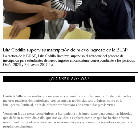
Lilia Cedillo supervisa inscripción de nuevo ingreso en la BUAP
La rectora de la BUAP, Lilia Cedillo Ramírez, supervisó el arranque del proceso de
inscripción para estudiantes de nuevo ingreso a licenciatura, correspondiente a los periodos
Otoño 2026 y Primavera 2027. La
¿QUIÉNES SÓMOS?
Desde la Silla
es un medio que nace en esta coyuntura y con la convicción de fusionar las
mejores prácticas del periodismo con las nuevas tendencias tecnológicas, como es la
Inteligencia Artificial, a fin de ofrecer producciones de contenidos jamás vistas.
Vemos en los avances tecnológicos
la herramienta más importante para contar las historias
que definen nuestro día a día, que nos ayuden a explicar cómo es que los hechos afectan
nuestro entorno y ofrecer un abanico informativo para que nuestros seguidores saquen sus
propias conclusiones.