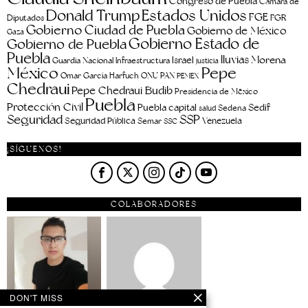
Congreso de Puebla
Cámara de
Estados Unidos
Donald Trump
FGE
FGR
Diputados
Gobierno Ciudad de Puebla
Gobierno de México
Gaza
Gobierno Estado de
Gobierno de Puebla
Puebla
lluvias
Morena
Israel
Guardia Nacional
Infraestructura
justicia
Pepe
México
Omar García Harfuch
ONU
PAN
PEMEX
Chedraui
Pepe Chedraui Budib
Presidencia de México
Puebla
Protección Civil
Puebla capital
Sedif
salud
Sedena
Seguridad
SSP
Seguridad Pública
Venezuela
Semar
SSC
¡SÍGUENOS!
COLABORADORES
DON'T MISS