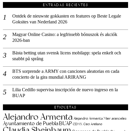
ENTRADAS RECIENTES
Ontdek de nieuwste gokkasten en features op Beste Legale
Goksites van Nederland 2026
Magyar Online Casino: a legfrissebb bónuszok és akciók
2026-ban
Bästa betting utan svensk licens mobilapp: spela enkelt och
snabbt på språng
BTS sorprende a ARMY con canciones aleatorias en cada
concierto de la gira mundial ARIRANG
Lilia Cedillo supervisa inscripción de nuevo ingreso en la
BUAP
ETIQUETAS
Alejandro Armenta
aranceles
Alejandro Armenta Mier
Ayuntamiento de Puebla
BUAP
CDMX
Ceci Arellano
Claudia Sheinbaum