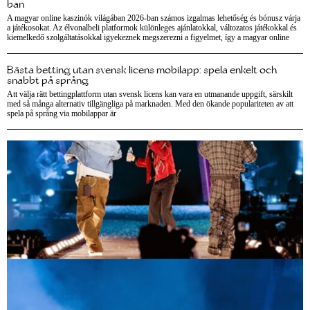
ban
A magyar online kaszinók világában 2026-ban számos izgalmas lehetőség és bónusz várja
a játékosokat. Az élvonalbeli platformok különleges ajánlatokkal, változatos játékokkal és
kiemelkedő szolgáltatásokkal igyekeznek megszerezni a figyelmet, így a magyar online
Bästa betting utan svensk licens mobilapp: spela enkelt och
snabbt på språng
Att välja rätt bettingplattform utan svensk licens kan vara en utmanande uppgift, särskilt
med så många alternativ tillgängliga på marknaden. Med den ökande populariteten av att
spela på språng via mobilappar är