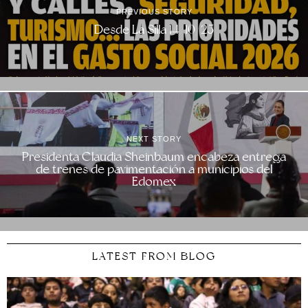
PREVIOUS STORY
Desde La Silla 14/10/25
NEXT STORY
Presidenta Claudia Sheinbaum encabeza entrega
de trenes de pavimentación a municipios del
Edomex
LATEST FROM BLOG