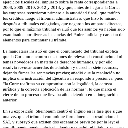
ejercicios fiscales del impuesto sobre la renta correspondientes a
2008, 2009, 2010, 2012 y 2013, y que, antes de llegar a la Corte,
las empresas recurrieron primero a la autoridad fiscal, que ratificó
los créditos; luego al tribunal administrativo, que hizo lo mismo;
después a tribunales colegiados, que negaron los amparos directos,
por lo que el máximo tribunal evaluó que los asuntos ya habían sido
examinados por diversas instancias del Poder Judicial y carecían de
elementos para continuar su trámite.
La mandataria insistió en que el comunicado del tribunal explica
que la Corte no encontró cuestiones de relevancia constitucional ni
temas novedosos en materia de derechos humanos, y por ello
resolvió revocar acuerdos de admisión y desechar siete recursos,
dejando firmes las sentencias previas; añadió que la resolución no
implica una instrucción del Ejecutivo ni responde a presiones, pues
“la Corte reafirma su compromiso con la legalidad, la certeza
jurídica y la correcta aplicación de las normas”, lo que marca el
cierre de un proceso que llevaba años detenido en la integración
anterior.
En su exposición, Sheinbaum centró el ángulo en la fase que sigue
una vez que el tribunal comunique formalmente su resolución al
SAT, y subrayó que existen dos escenarios previstos por la ley: el
contribuyente puede cubrir el adeudo y concluir el litigio o, en caso