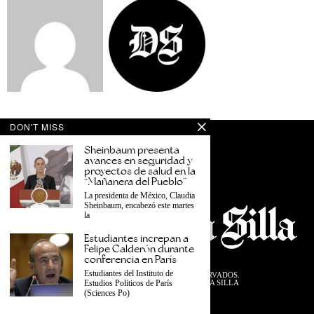
DON'T MISS
Sheinbaum presenta
avances en seguridad y
proyectos de salud en la
“Mañanera del Pueblo”
La presidenta de México, Claudia
Sheinbaum, encabezó este martes
la
Estudiantes increpan a
Felipe Calderón durante
conferencia en París
Estudiantes del Instituto de
©
2026
TODOS LOS DERECHOS RESERVADOS.
DISEÑADO POR EL EQUIPO DESDE LA SILLA
Estudios Políticos de París
(Sciences Po)
PRIVACIDAD
TÉRMINOS