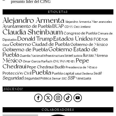
presunto líder del CJNG
ETIQUETAS
Alejandro Armenta
aranceles
Alejandro Armenta Mier
Ayuntamiento de Puebla
BUAP
CDMX
Ceci Arellano
Claudia Sheinbaum
Congreso de Puebla
Cámara de
Estados Unidos
Donald Trump
FGE
FGR
Diputados
Gobierno Ciudad de Puebla
Gobierno de México
Gaza
Gobierno Estado de
Gobierno de Puebla
Puebla
lluvias
Morena
Israel
Guardia Nacional
Infraestructura
justicia
Pepe
México
Omar García Harfuch
ONU
PAN
PEMEX
Chedraui
Pepe Chedraui Budib
Presidencia de México
Puebla
Protección Civil
Puebla capital
Sedif
salud
Sedena
Seguridad
SSP
Seguridad Pública
Venezuela
Semar
SSC
¡SÍGUENOS!
COLABORADORES