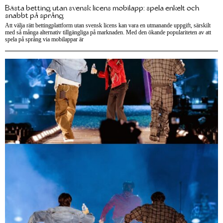
Bästa betting utan svensk licens mobilapp: spela enkelt och
snabbt på språng
Att välja rätt bettingplattform utan svensk licens kan vara en utmanande uppgift, särskilt
med så många alternativ tillgängliga på marknaden. Med den ökande populariteten av att
spela på språng via mobilappar är