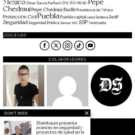
Pepe
México
Omar García Harfuch
ONU
PAN
PEMEX
Chedraui
Pepe Chedraui Budib
Presidencia de México
Puebla
Protección Civil
Puebla capital
Sedif
salud
Sedena
Seguridad
SSP
Seguridad Pública
Venezuela
Semar
SSC
¡SÍGUENOS!
COLABORADORES
DON'T MISS
Sheinbaum presenta
avances en seguridad y
proyectos de salud en la