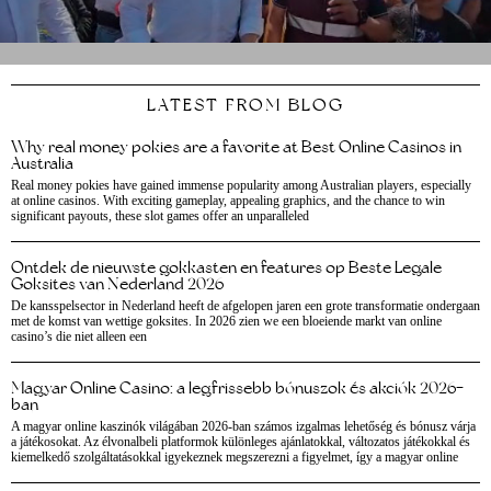
LATEST FROM BLOG
Why real money pokies are a favorite at Best Online Casinos in
Australia
Real money pokies have gained immense popularity among Australian players, especially
at online casinos. With exciting gameplay, appealing graphics, and the chance to win
significant payouts, these slot games offer an unparalleled
Ontdek de nieuwste gokkasten en features op Beste Legale
Goksites van Nederland 2026
De kansspelsector in Nederland heeft de afgelopen jaren een grote transformatie ondergaan
met de komst van wettige goksites. In 2026 zien we een bloeiende markt van online
casino’s die niet alleen een
Magyar Online Casino: a legfrissebb bónuszok és akciók 2026-
ban
A magyar online kaszinók világában 2026-ban számos izgalmas lehetőség és bónusz várja
a játékosokat. Az élvonalbeli platformok különleges ajánlatokkal, változatos játékokkal és
kiemelkedő szolgáltatásokkal igyekeznek megszerezni a figyelmet, így a magyar online