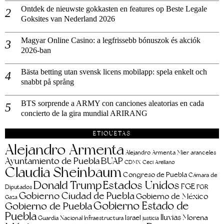
Ontdek de nieuwste gokkasten en features op Beste Legale
Goksites van Nederland 2026
Magyar Online Casino: a legfrissebb bónuszok és akciók
2026-ban
Bästa betting utan svensk licens mobilapp: spela enkelt och
snabbt på språng
BTS sorprende a ARMY con canciones aleatorias en cada
concierto de la gira mundial ARIRANG
ETIQUETAS
Alejandro Armenta
aranceles
Alejandro Armenta Mier
Ayuntamiento de Puebla
BUAP
CDMX
Ceci Arellano
Claudia Sheinbaum
Congreso de Puebla
Cámara de
Estados Unidos
Donald Trump
FGE
FGR
Diputados
Gobierno Ciudad de Puebla
Gobierno de México
Gaza
Gobierno Estado de
Gobierno de Puebla
Puebla
lluvias
Morena
Israel
Guardia Nacional
Infraestructura
justicia