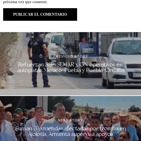
próxima vez que comente.
PREVIOUS STORY
Refuerzan SSP, SEMAR y GN operativos en
autopistas México-Puebla y Puebla-Orizaba
NEXT STORY
Suman 70 viviendas afectadas por tromba en
Ajolotla; Armenta supervisa apoyos