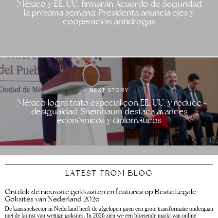
México y EE. UU. firmarán Acuerdo de Seguridad
la próxima semana: Presidenta anuncia ejes y
cooperación antidrogas
NEXT STORY
México logra trato especial con EE. UU. y reduce
desigualdad: Sheinbaum destaca avances
económicos y diplomáticos
LATEST FROM BLOG
Ontdek de nieuwste gokkasten en features op Beste Legale
Goksites van Nederland 2026
De kansspelsector in Nederland heeft de afgelopen jaren een grote transformatie ondergaan
met de komst van wettige goksites. In 2026 zien we een bloeiende markt van online