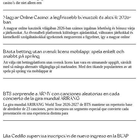
casino’s die niet alleen een
Magyar Online Casino: a legfrissebb bónuszok és akciók 2026-
ban
A magyar online kaszinók világában 2026-ban számos izgalmas lehetőség és bónusz várja
a játékosokat. Az élvonalbeli platformok különleges ajánlatokkal, változatos játékokkal és
kiemelkedő szolgáltatásokkal igyekeznek megszerezni a figyelmet, így a magyar online
Bästa betting utan svensk licens mobilapp: spela enkelt och
snabbt på språng
Att välja rätt bettingplattform utan svensk licens kan vara en utmanande uppgift, särskilt
med så många alternativ tillgängliga på marknaden. Med den ökande populariteten av att
spela på språng via mobilappar är
BTS sorprende a ARMY con canciones aleatorias en cada
concierto de la gira mundial ARIRANG
La gira mundial ARIRANG World Tour 2026-2027 de BTS mantiene un repertorio base
de alrededor de 23 canciones, pero incorpora un segmento especial que convierte cada
presentación en una experiencia distinta para
Lilia Cedillo supervisa inscripción de nuevo ingreso en la BUAP