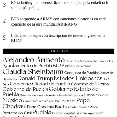
Bästa betting utan svensk licens mobilapp: spela enkelt och
snabbt på språng
BTS sorprende a ARMY con canciones aleatorias en cada
concierto de la gira mundial ARIRANG
Lilia Cedillo supervisa inscripción de nuevo ingreso en la
BUAP
ETIQUETAS
Alejandro Armenta
aranceles
Alejandro Armenta Mier
Ayuntamiento de Puebla
BUAP
CDMX
Ceci Arellano
Claudia Sheinbaum
Congreso de Puebla
Cámara de
Estados Unidos
Donald Trump
FGE
FGR
Diputados
Gobierno Ciudad de Puebla
Gobierno de México
Gaza
Gobierno Estado de
Gobierno de Puebla
Puebla
lluvias
Morena
Israel
Guardia Nacional
Infraestructura
justicia
Pepe
México
Omar García Harfuch
ONU
PAN
PEMEX
Chedraui
Pepe Chedraui Budib
Presidencia de México
Puebla
Protección Civil
Puebla capital
Sedif
salud
Sedena