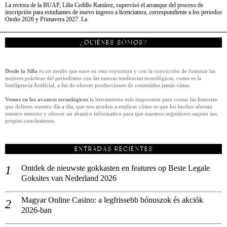
La rectora de la BUAP, Lilia Cedillo Ramírez, supervisó el arranque del proceso de
inscripción para estudiantes de nuevo ingreso a licenciatura, correspondiente a los periodos
Otoño 2026 y Primavera 2027. La
¿QUIÉNES SÓMOS?
Desde la Silla
es un medio que nace en esta coyuntura y con la convicción de fusionar las
mejores prácticas del periodismo con las nuevas tendencias tecnológicas, como es la
Inteligencia Artificial, a fin de ofrecer producciones de contenidos jamás vistas.
Vemos en los avances tecnológicos
la herramienta más importante para contar las historias
que definen nuestro día a día, que nos ayuden a explicar cómo es que los hechos afectan
nuestro entorno y ofrecer un abanico informativo para que nuestros seguidores saquen sus
propias conclusiones.
ENTRADAS RECIENTES
Ontdek de nieuwste gokkasten en features op Beste Legale
Goksites van Nederland 2026
Magyar Online Casino: a legfrissebb bónuszok és akciók
2026-ban