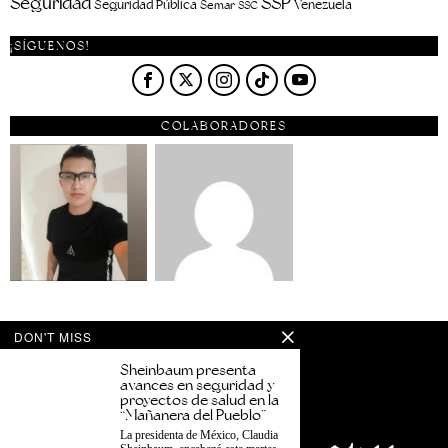
Seguridad
SSP
Seguridad Pública
Venezuela
Semar
SSC
¡SÍGUENOS!
COLABORADORES
DON'T MISS
Sheinbaum presenta
avances en seguridad y
proyectos de salud en la
“Mañanera del Pueblo”
La presidenta de México, Claudia