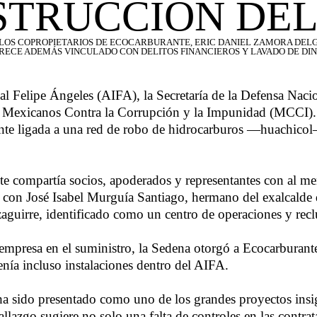
TRUCCIÓN DEL
 LOS COPROPIETARIOS DE ECOCARBURANTE, ERIC DANIEL ZAMORA DELG
RECE ADEMÁS VINCULADO CON DELITOS FINANCIEROS Y LAVADO DE DI
al Felipe Ángeles (AIFA), la Secretaría de la Defensa Nac
de Mexicanos Contra la Corrupción y la Impunidad (MCCI).
e ligada a una red de robo de hidrocarburos —huachicol— 
te compartía socios, apoderados y representantes con al m
da con José Isabel Murguía Santiago, hermano del exalcald
zaguirre, identificado como un centro de operaciones y re
 empresa en el suministro, la Sedena otorgó a Ecocarburan
enía incluso instalaciones dentro del AIFA.
ha sido presentado como uno de los grandes proyectos insi
hallazgo sugiere no solo una falta de controles en las contr