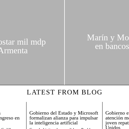
Marín y Mor
ostar mil mdp
en bancos
 Armenta
LATEST FROM BLOG
a
Gobierno del Estado y Microsoft
Gobierno es
ingreso en
formalizan alianza para impulsar
atención m
la inteligencia artificial
joven repa
Unidos