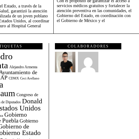
Con el propósito de garantizar el acceso a
servicios médicos gratuitos y fortalecer la
l Estado, a través de la
atención preventiva en las comunidades, el
Salud, garantizó la atención
Gobierno del Estado, en coordinación con
alizada de un joven poblano
el Gobierno de México y el
Estados Unidos, al coordinar
guro al Hospital General
TIQUETAS
COLABORADORES
ndro
ta
Alejandro Armenta
Ayuntamiento de
AP
CDMX
Ceci Arellano
a
baum
Congreso de
Donald
 de Diputados
stados Unidos
Gobierno
za
 Puebla
Gobierno
Gobierno de
obierno Estado