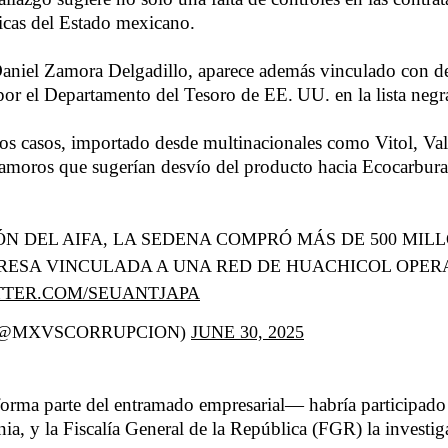
gicas del Estado mexicano.
Daniel Zamora Delgadillo, aparece además vinculado con del
 por el Departamento del Tesoro de EE. UU. en la lista neg
nos casos, importado desde multinacionales como Vitol, V
moros que sugerían desvío del producto hacia Ecocarbura
N DEL AIFA, LA SEDENA COMPRÓ MÁS DE 500 MILL
PRESA VINCULADA A UNA RED DE HUACHICOL OPER
TTER.COM/SEUANTJAPA
(@MXVSCORRUPCION)
JUNE 30, 2025
forma parte del entramado empresarial— habría participad
ia, y la Fiscalía General de la República (FGR) la investi