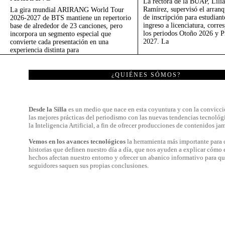
La rectora de la BUAP, Lilia
Ramírez, supervisó el arranq
La gira mundial ARIRANG World Tour
de inscripción para estudian
2026-2027 de BTS mantiene un repertorio
ingreso a licenciatura, corre
base de alrededor de 23 canciones, pero
los periodos Otoño 2026 y 
incorpora un segmento especial que
2027. La
convierte cada presentación en una
experiencia distinta para
¿QUIÉNES SÓMOS?
Desde la Silla
es un medio que nace en esta coyuntura y con la convicci
las mejores prácticas del periodismo con las nuevas tendencias tecnológ
la Inteligencia Artificial, a fin de ofrecer producciones de contenidos jam
Vemos en los avances tecnológicos
la herramienta más importante para c
historias que definen nuestro día a día, que nos ayuden a explicar cómo 
hechos afectan nuestro entorno y ofrecer un abanico informativo para qu
seguidores saquen sus propias conclusiones.