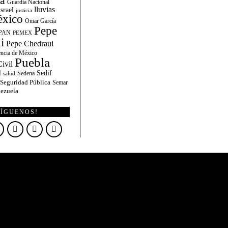
la
Guardia Nacional
lluvias
Israel
justicia
xico
Omar García
Pepe
PAN
PEMEX
i
Pepe Chedraui
encia de México
Puebla
ivil
l
Sedif
Sedena
salud
Seguridad Pública
Semar
ezuela
SÍGUENOS!