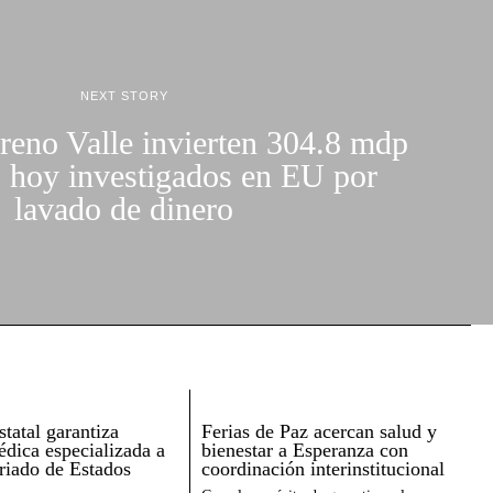
NEXT STORY
eno Valle invierten 304.8 mdp
 hoy investigados en EU por
lavado de dinero
tatal garantiza
Ferias de Paz acercan salud y
édica especializada a
bienestar a Esperanza con
triado de Estados
coordinación interinstitucional