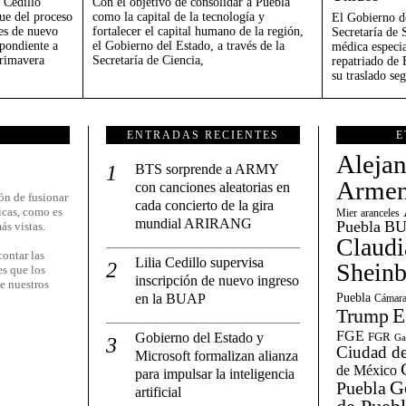
 Cedillo
Con el objetivo de consolidar a Puebla
ue del proceso
como la capital de la tecnología y
El Gobierno de
tes de nuevo
fortalecer el capital humano de la región,
Secretaría de 
spondiente a
el Gobierno del Estado, a través de la
médica especi
Primavera
Secretaría de Ciencia,
repatriado de 
su traslado se
ENTRADAS RECIENTES
E
Aleja
BTS sorprende a ARMY
Armen
con canciones aleatorias en
ón de fusionar
cada concierto de la gira
icas, como es
Mier
aranceles
mundial ARIRANG
Puebla
BU
ás vistas.
Claudi
ontar las
Lilia Cedillo supervisa
Shein
es que los
inscripción de nuevo ingreso
e nuestros
en la BUAP
Puebla
Cámara
E
Trump
FGE
Gobierno del Estado y
FGR
Ga
Ciudad de
Microsoft formalizan alianza
de México
para impulsar la inteligencia
G
Puebla
artificial