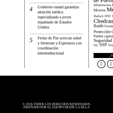
de Pueb
Infraestructura
Gobierno estatal garantiza
Mé
Morena
atención médica
Harfuch
ONU
especializada a joven
Chedrau
repatriado de Estados
Budib
Presid
Unidos
Protección C
Puebla capita
Ferias de Paz acercan salud
Seguridad
y bienestar a Esperanza con
SSP
Ven
SSC
coordinación
interinstitucional
¡
©
2026
TODOS LOS DERECHOS RESERVADOS.
DISEÑADO POR EL EQUIPO DESDE LA SILLA