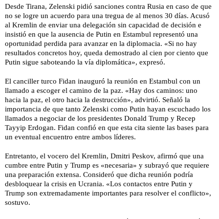
Desde Tirana, Zelenski pidió sanciones contra Rusia en caso de que
no se logre un acuerdo para una tregua de al menos 30 días. Acusó
al Kremlin de enviar una delegación sin capacidad de decisión e
insistió en que la ausencia de Putin en Estambul representó una
oportunidad perdida para avanzar en la diplomacia. «Si no hay
resultados concretos hoy, queda demostrado al cien por ciento que
Putin sigue saboteando la vía diplomática», expresó.
El canciller turco Fidan inauguró la reunión en Estambul con un
llamado a escoger el camino de la paz. «Hay dos caminos: uno
hacia la paz, el otro hacia la destrucción», advirtió. Señaló la
importancia de que tanto Zelenski como Putin hayan escuchado los
llamados a negociar de los presidentes Donald Trump y Recep
Tayyip Erdogan. Fidan confió en que esta cita siente las bases para
un eventual encuentro entre ambos líderes.
Entretanto, el vocero del Kremlin, Dmitri Peskov, afirmó que una
cumbre entre Putin y Trump es «necesaria» y subrayó que requiere
una preparación extensa. Consideró que dicha reunión podría
desbloquear la crisis en Ucrania. «Los contactos entre Putin y
Trump son extremadamente importantes para resolver el conflicto»,
sostuvo.