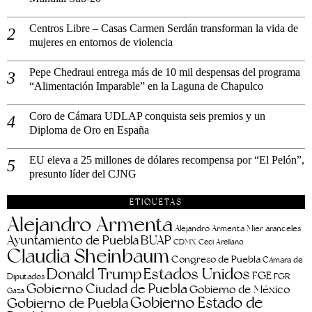
Centros Libre – Casas Carmen Serdán transforman la vida de
mujeres en entornos de violencia
Pepe Chedraui entrega más de 10 mil despensas del programa
“Alimentación Imparable” en la Laguna de Chapulco
Coro de Cámara UDLAP conquista seis premios y un
Diploma de Oro en España
EU eleva a 25 millones de dólares recompensa por “El Pelón”,
presunto líder del CJNG
ETIQUETAS
Alejandro Armenta
aranceles
Alejandro Armenta Mier
Ayuntamiento de Puebla
BUAP
CDMX
Ceci Arellano
Claudia Sheinbaum
Congreso de Puebla
Cámara de
Estados Unidos
Donald Trump
FGE
FGR
Diputados
Gobierno Ciudad de Puebla
Gobierno de México
Gaza
Gobierno Estado de
Gobierno de Puebla