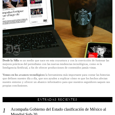
Desde la Silla
es un medio que nace en esta coyuntura y con la convicción de fusionar las
mejores prácticas del periodismo con las nuevas tendencias tecnológicas, como es la
Inteligencia Artificial, a fin de ofrecer producciones de contenidos jamás vistas.
Vemos en los avances tecnológicos
la herramienta más importante para contar las historias
que definen nuestro día a día, que nos ayuden a explicar cómo es que los hechos afectan
nuestro entorno y ofrecer un abanico informativo para que nuestros seguidores saquen sus
propias conclusiones.
ENTRADAS RECIENTES
Acompaña Gobierno del Estado clasificación de México al
Mundial Sub-20