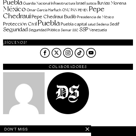
Puebla
lluvias
Morena
Israel
Guardia Nacional
Infraestructura
justicia
Pepe
México
Omar García Harfuch
ONU
PAN
PEMEX
Chedraui
Pepe Chedraui Budib
Presidencia de México
Puebla
Protección Civil
Puebla capital
Sedif
salud
Sedena
Seguridad
SSP
Seguridad Pública
Venezuela
Semar
SSC
¡SÍGUENOS!
COLABORADORES
DON'T MISS