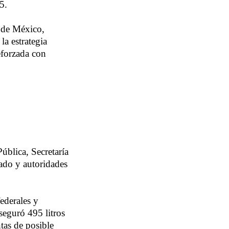
5.
a de México,
a estrategia
reforzada con
ública, Secretaría
tado y autoridades
federales y
seguró 495 litros
tas de posible