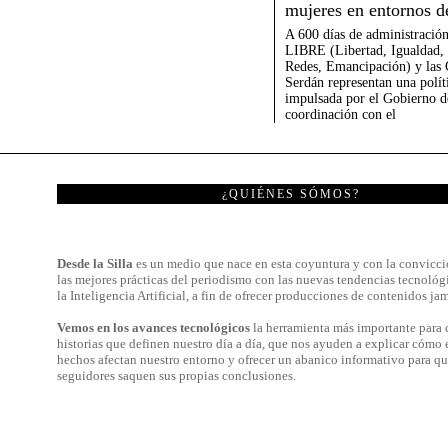
mujeres en entornos d
A 600 días de administración
LIBRE (Libertad, Igualdad, 
Redes, Emancipación) y las
Serdán representan una polít
impulsada por el Gobierno d
coordinación con el
¿QUIÉNES SÓMOS?
Desde la Silla
es un medio que nace en esta coyuntura y con la convicci
las mejores prácticas del periodismo con las nuevas tendencias tecnológ
la Inteligencia Artificial, a fin de ofrecer producciones de contenidos jam
Vemos en los avances tecnológicos
la herramienta más importante para c
historias que definen nuestro día a día, que nos ayuden a explicar cómo 
hechos afectan nuestro entorno y ofrecer un abanico informativo para qu
seguidores saquen sus propias conclusiones.