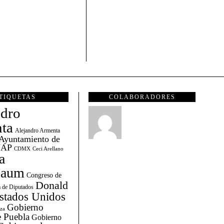
TIQUETAS
COLABORADORES
ndro
ta
Alejandro Armenta
Ayuntamiento de
AP
CDMX
Ceci Arellano
a
baum
Congreso de
Donald
 de Diputados
stados Unidos
Gobierno
za
 Puebla
Gobierno