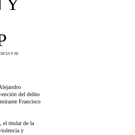
 Y
P
NCIA Y SE
Alejandro
vención del delito
lmirante Francisco
el titular de la
violencia y