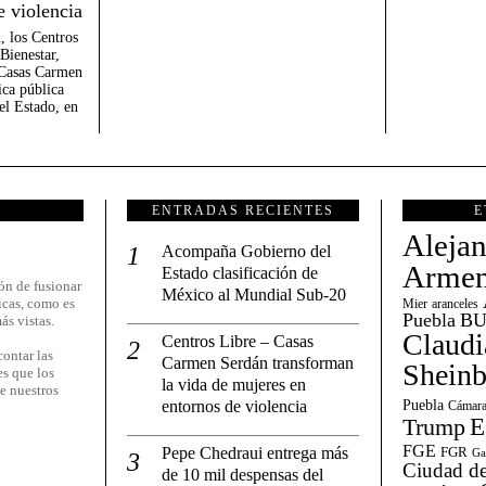
e violencia
, los Centros
Bienestar,
 Casas Carmen
ica pública
el Estado, en
ENTRADAS RECIENTES
E
Aleja
Acompaña Gobierno del
Armen
Estado clasificación de
ón de fusionar
México al Mundial Sub-20
icas, como es
Mier
aranceles
Puebla
BU
ás vistas.
Claudi
Centros Libre – Casas
ontar las
Carmen Serdán transforman
Shein
es que los
la vida de mujeres en
e nuestros
entornos de violencia
Puebla
Cámara
E
Trump
FGE
Pepe Chedraui entrega más
FGR
Ga
Ciudad de
de 10 mil despensas del