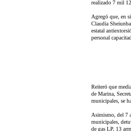
realizado 7 mil 1
Agregó que, en si
Claudia Sheiunbau
estatal antiextors
personal capacita
Reiteró que media
de Marina, Secret
municipales, se h
Asimismo, del 7 al
municipales, detu
de gas LP, 13 arm