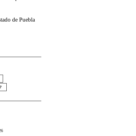
Estado de Puebla
P
26