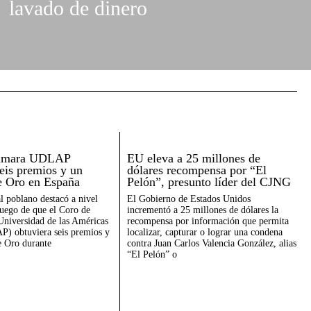
lavado de dinero
Cámara UDLAP
EU eleva a 25 millones de
seis premios y un
dólares recompensa por “El
e Oro en España
Pelón”, presunto líder del CJNG
al poblano destacó a nivel
El Gobierno de Estados Unidos
luego de que el Coro de
incrementó a 25 millones de dólares la
Universidad de las Américas
recompensa por información que permita
) obtuviera seis premios y
localizar, capturar o lograr una condena
 Oro durante
contra Juan Carlos Valencia González, alias
“El Pelón” o