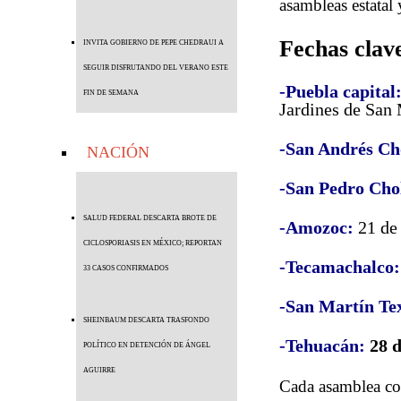
asambleas estatal 
Fechas clav
INVITA GOBIERNO DE PEPE CHEDRAUI A
SEGUIR DISFRUTANDO DEL VERANO ESTE
-Puebla capital
FIN DE SEMANA
Jardines de San
-San Andrés Ch
NACIÓN
-San Pedro Cho
SALUD FEDERAL DESCARTA BROTE DE
-Amozoc:
21 de 
CICLOSPORIASIS EN MÉXICO; REPORTAN
-Tecamachalco:
33 CASOS CONFIRMADOS
-San Martín Te
SHEINBAUM DESCARTA TRASFONDO
-Tehuacán:
28 d
POLÍTICO EN DETENCIÓN DE ÁNGEL
AGUIRRE
Cada asamblea com