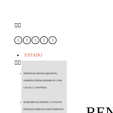
ESTADO
DESPUÉS DE AÑOS DE ABANDONO,
GOBIERNO ESTATAL REHABILITA 13 MIL
CALLES Y 73 AVENIDAS
SECRETARÍA DE DEPORTE Y JUVENTUD
REN
FORTALECE ESPACIOS COMUNITARIOS EN