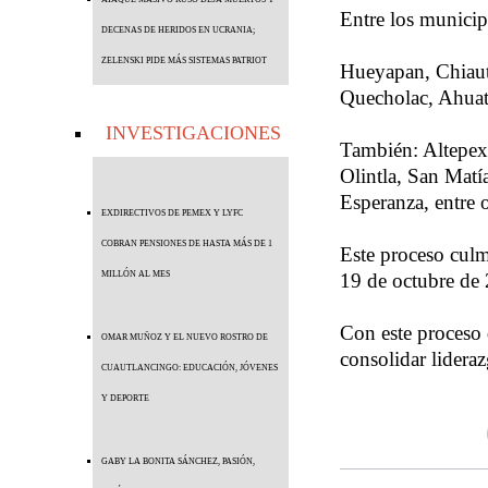
Entre los municipi
DECENAS DE HERIDOS EN UCRANIA;
ZELENSKI PIDE MÁS SISTEMAS PATRIOT
Hueyapan, Chiautl
Quecholac, Ahuat
INVESTIGACIONES
También: Altepex
Olintla, San Matí
Esperanza, entre o
EXDIRECTIVOS DE PEMEX Y LYFC
COBRAN PENSIONES DE HASTA MÁS DE 1
Este proceso culm
MILLÓN AL MES
19 de octubre de 
Con este proceso d
OMAR MUÑOZ Y EL NUEVO ROSTRO DE
consolidar lidera
CUAUTLANCINGO: EDUCACIÓN, JÓVENES
Y DEPORTE
GABY LA BONITA SÁNCHEZ, PASIÓN,