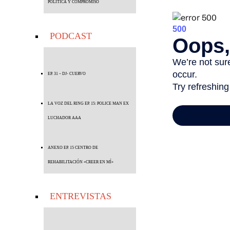
POLÍTICA Y COMPROMISO
PODCAST
EP. 31 – DJ- CUERVO
LA VOZ DEL RING EP. 15: POLICE MAN EX
LUCHADOR AAA
ANEXO EP. 15 CENTRO DE
REHABILITACIÓN «CREER EN MÍ»
ENTREVISTAS