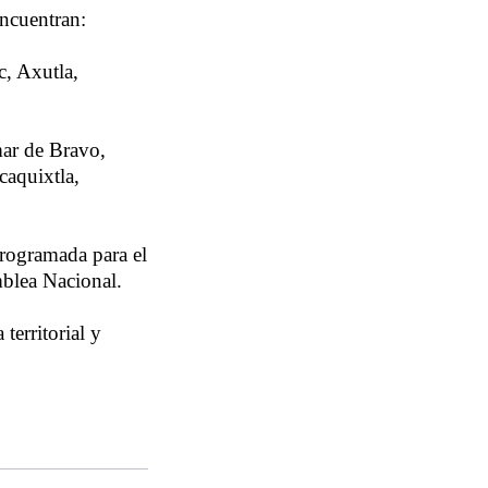
encuentran:
c, Axutla,
mar de Bravo,
caquixtla,
programada para el
mblea Nacional.
territorial y