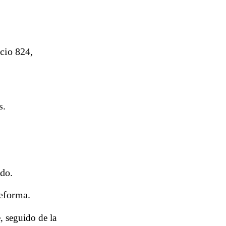
cio 824,
s.
ido.
eforma.
, seguido de la