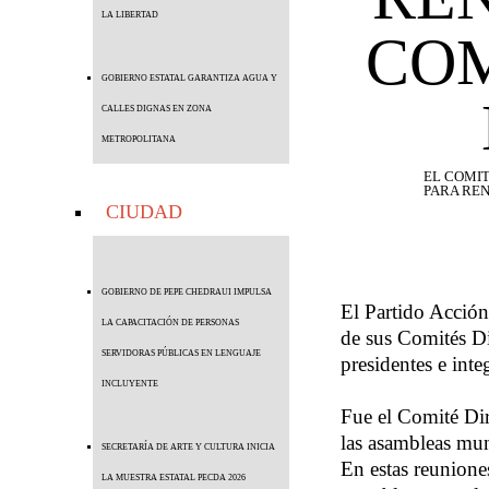
LA LIBERTAD
COM
GOBIERNO ESTATAL GARANTIZA AGUA Y
CALLES DIGNAS EN ZONA
METROPOLITANA
EL COMIT
PARA REN
CIUDAD
GOBIERNO DE PEPE CHEDRAUI IMPULSA
El Partido Acción
LA CAPACITACIÓN DE PERSONAS
de sus Comités Di
SERVIDORAS PÚBLICAS EN LENGUAJE
presidentes e int
INCLUYENTE
Fue el Comité Dir
las asambleas mun
SECRETARÍA DE ARTE Y CULTURA INICIA
En estas reuniones
LA MUESTRA ESTATAL PECDA 2026