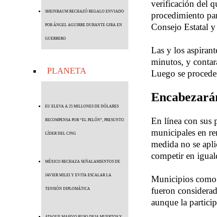
verificación del q
SHEINBAUM RECHAZÓ REGALO ENVIADO
procedimiento par
Consejo Estatal y
POR ÁNGEL AGUIRRE DURANTE GIRA EN
GUERRERO
Las y los aspiran
minutos, y contar
PLANETA
Luego se proceder
Encabezarán
EU ELEVA A 25 MILLONES DE DÓLARES
En línea con sus 
RECOMPENSA POR “EL PELÓN”, PRESUNTO
municipales en re
LÍDER DEL CJNG
medida no se apli
competir en igual
MÉXICO RECHAZA SEÑALAMIENTOS DE
JAVIER MILEI Y EVITA ESCALAR LA
Municipios como 
fueron considerad
TENSIÓN DIPLOMÁTICA
aunque la particip
ATAQUE MASIVO RUSO DEJA MUERTOS Y