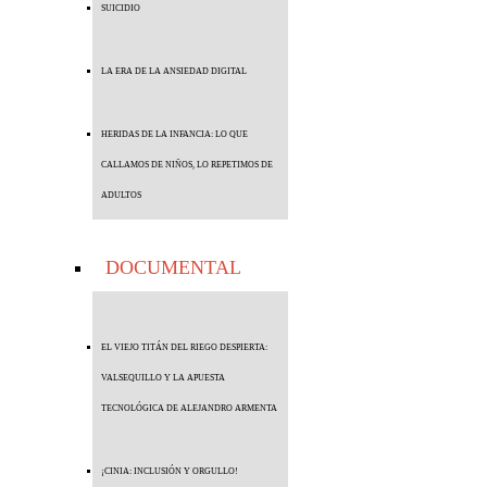
SUICIDIO
LA ERA DE LA ANSIEDAD DIGITAL
HERIDAS DE LA INFANCIA: LO QUE
CALLAMOS DE NIÑOS, LO REPETIMOS DE
ADULTOS
DOCUMENTAL
EL VIEJO TITÁN DEL RIEGO DESPIERTA:
VALSEQUILLO Y LA APUESTA
TECNOLÓGICA DE ALEJANDRO ARMENTA
¡CINIA: INCLUSIÓN Y ORGULLO!