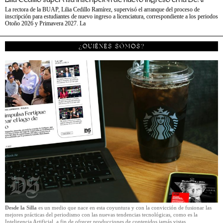
La rectora de la BUAP, Lilia Cedillo Ramírez, supervisó el arranque del proceso de
inscripción para estudiantes de nuevo ingreso a licenciatura, correspondiente a los periodos
Otoño 2026 y Primavera 2027. La
¿QUIÉNES SÓMOS?
Desde la Silla
es un medio que nace en esta coyuntura y con la convicción de fusionar las
mejores prácticas del periodismo con las nuevas tendencias tecnológicas, como es la
Inteligencia Artificial, a fin de ofrecer producciones de contenidos jamás vistas.