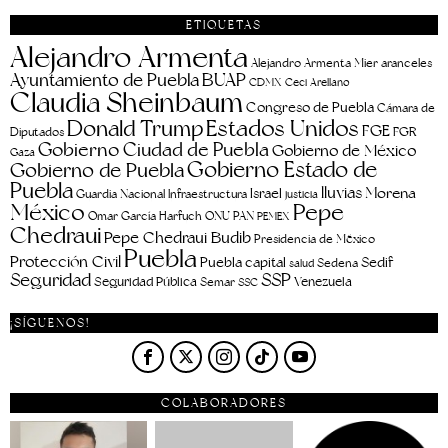
ETIQUETAS
Alejandro Armenta
aranceles
Alejandro Armenta Mier
Ayuntamiento de Puebla
BUAP
CDMX
Ceci Arellano
Claudia Sheinbaum
Congreso de Puebla
Cámara de
Estados Unidos
Donald Trump
FGE
FGR
Diputados
Gobierno Ciudad de Puebla
Gobierno de México
Gaza
Gobierno Estado de
Gobierno de Puebla
Puebla
lluvias
Morena
Israel
Guardia Nacional
Infraestructura
justicia
Pepe
México
Omar García Harfuch
ONU
PAN
PEMEX
Chedraui
Pepe Chedraui Budib
Presidencia de México
Puebla
Protección Civil
Puebla capital
Sedif
salud
Sedena
Seguridad
SSP
Seguridad Pública
Venezuela
Semar
SSC
¡SÍGUENOS!
COLABORADORES