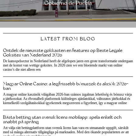
Gobierno de Puebla
LATEST FROM BLOG
Ontdek de nieuwste gokkasten en features op Beste Legale
Goksites van Nederland 2026
De kansspelsector in Nederland heeft de afgelopen jaren een grote transformatie ondergaan
met de komst van wettige goksites. In 2026 zien we een bloeiende markt van online
casino’s die niet alleen een
Magyar Online Casino: a legfrissebb bónuszok és akciók 2026-
ban
A magyar online kaszinók világában 2026-ban számos izgalmas lehetőség és bónusz várja
a játékosokat. Az élvonalbeli platformok különleges ajánlatokkal, változatos játékokkal és
kiemelkedő szolgáltatásokkal igyekeznek megszerezni a figyelmet, így a magyar online
Bästa betting utan svensk licens mobilapp: spela enkelt och
snabbt på språng
Att välja rätt bettingplattform utan svensk licens kan vara en utmanande uppgift, särskilt
med så många alternativ tillgängliga på marknaden. Med den ökande populariteten av att