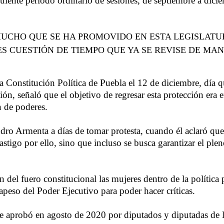
uiente periodo ordinario de sesiones, de septiembre a dicie
MUCHO QUE SE HA PROMOVIDO EN ESTA LEGISLATU
ES CUESTIÓN DE TIEMPO QUE YA SE REVISE DE MA
a Constitución Política de Puebla el 12 de diciembre, día q
n, señaló que el objetivo de regresar esta protección era ef
n de poderes.
o Armenta a días de tomar protesta, cuando él aclaró que e
astigo por ello, sino que incluso se busca garantizar el ple
n del fuero constitucional las mujeres dentro de la política
apeso del Poder Ejecutivo para poder hacer críticas.
 se aprobó en agosto de 2020 por diputados y diputadas de