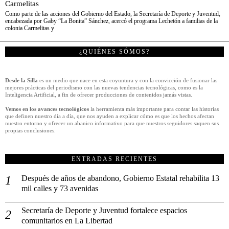
Carmelitas
Como parte de las acciones del Gobierno del Estado, la Secretaría de Deporte y Juventud,
encabezada por Gaby “La Bonita” Sánchez, acercó el programa Lechetón a familias de la
colonia Carmelitas y
¿QUIÉNES SÓMOS?
Desde la Silla
es un medio que nace en esta coyuntura y con la convicción de fusionar las
mejores prácticas del periodismo con las nuevas tendencias tecnológicas, como es la
Inteligencia Artificial, a fin de ofrecer producciones de contenidos jamás vistas.
Vemos en los avances tecnológicos
la herramienta más importante para contar las historias
que definen nuestro día a día, que nos ayuden a explicar cómo es que los hechos afectan
nuestro entorno y ofrecer un abanico informativo para que nuestros seguidores saquen sus
propias conclusiones.
ENTRADAS RECIENTES
Después de años de abandono, Gobierno Estatal rehabilita 13
mil calles y 73 avenidas
Secretaría de Deporte y Juventud fortalece espacios
comunitarios en La Libertad