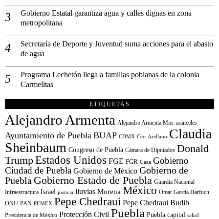
Gobierno Estatal garantiza agua y calles dignas en zona
metropolitana
Secretaría de Deporte y Juventud suma acciones para el abasto
de agua
Programa Lechetón llega a familias poblanas de la colonia
Carmelitas
ETIQUETAS
Alejandro Armenta
Alejandro Armenta Mier
aranceles
Claudia
Ayuntamiento de Puebla
BUAP
CDMX
Ceci Arellano
Sheinbaum
Donald
Congreso de Puebla
Cámara de Diputados
Estados Unidos
Trump
Gobierno
FGE
FGR
Gaza
Gobierno de
Ciudad de Puebla
Gobierno de México
Gobierno Estado de Puebla
Puebla
Guardia Nacional
México
lluvias
Morena
Israel
Infraestructura
Omar García Harfuch
justicia
Pepe Chedraui
Pepe Chedraui Budib
ONU
PAN
PEMEX
Puebla
Protección Civil
Puebla capital
Presidencia de México
salud