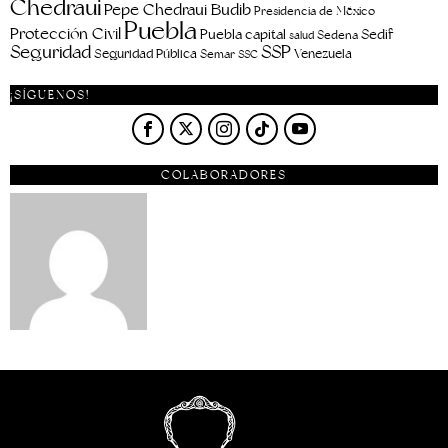
Chedraui
Pepe Chedraui Budib
Presidencia de México
Puebla
Protección Civil
Puebla capital
Sedif
salud
Sedena
Seguridad
SSP
Seguridad Pública
Venezuela
Semar
SSC
¡SÍGUENOS!
COLABORADORES