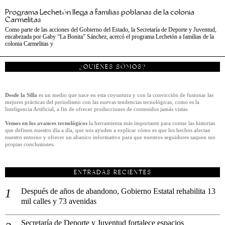
Programa Lechetón llega a familias poblanas de la colonia
Carmelitas
Como parte de las acciones del Gobierno del Estado, la Secretaría de Deporte y Juventud,
encabezada por Gaby “La Bonita” Sánchez, acercó el programa Lechetón a familias de la
colonia Carmelitas y
¿QUIÉNES SÓMOS?
Desde la Silla
es un medio que nace en esta coyuntura y con la convicción de fusionar las
mejores prácticas del periodismo con las nuevas tendencias tecnológicas, como es la
Inteligencia Artificial, a fin de ofrecer producciones de contenidos jamás vistas.
Vemos en los avances tecnológicos
la herramienta más importante para contar las historias
que definen nuestro día a día, que nos ayuden a explicar cómo es que los hechos afectan
nuestro entorno y ofrecer un abanico informativo para que nuestros seguidores saquen sus
propias conclusiones.
ENTRADAS RECIENTES
Después de años de abandono, Gobierno Estatal rehabilita 13
mil calles y 73 avenidas
Secretaría de Deporte y Juventud fortalece espacios