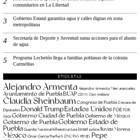
comunitarios en La Libertad
Gobierno Estatal garantiza agua y calles dignas en zona
metropolitana
Secretaría de Deporte y Juventud suma acciones para el abasto
de agua
Programa Lechetón llega a familias poblanas de la colonia
Carmelitas
ETIQUETAS
Alejandro Armenta
aranceles
Alejandro Armenta Mier
Ayuntamiento de Puebla
BUAP
CDMX
Ceci Arellano
Claudia Sheinbaum
Congreso de Puebla
Cámara de
Estados Unidos
Donald Trump
FGE
FGR
Diputados
Gobierno Ciudad de Puebla
Gobierno de México
Gaza
Gobierno Estado de
Gobierno de Puebla
Puebla
lluvias
Morena
Israel
Guardia Nacional
Infraestructura
justicia
Pepe
México
Omar García Harfuch
ONU
PAN
PEMEX