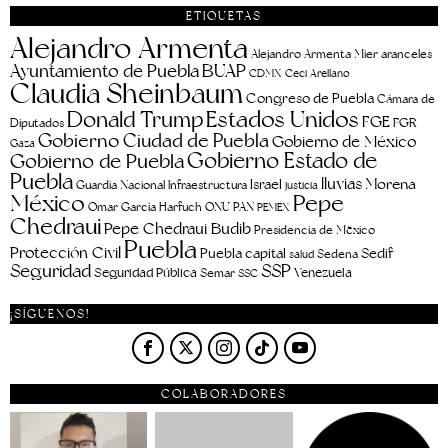
ETIQUETAS
Alejandro Armenta
aranceles
Alejandro Armenta Mier
Ayuntamiento de Puebla
BUAP
CDMX
Ceci Arellano
Claudia Sheinbaum
Congreso de Puebla
Cámara de
Estados Unidos
Donald Trump
FGE
FGR
Diputados
Gobierno Ciudad de Puebla
Gobierno de México
Gaza
Gobierno Estado de
Gobierno de Puebla
Puebla
lluvias
Morena
Israel
Guardia Nacional
Infraestructura
justicia
Pepe
México
Omar García Harfuch
ONU
PAN
PEMEX
Chedraui
Pepe Chedraui Budib
Presidencia de México
Puebla
Protección Civil
Puebla capital
Sedif
salud
Sedena
Seguridad
SSP
Seguridad Pública
Venezuela
Semar
SSC
¡SÍGUENOS!
COLABORADORES