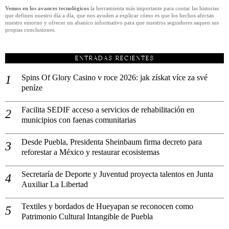
Vemos en los avances tecnológicos
la herramienta más importante para contar las historias
que definen nuestro día a día, que nos ayuden a explicar cómo es que los hechos afectan
nuestro entorno y ofrecer un abanico informativo para que nuestros seguidores saquen sus
propias conclusiones.
ENTRADAS RECIENTES
Spins Of Glory Casino v roce 2026: jak získat více za své
peníze
Facilita SEDIF acceso a servicios de rehabilitación en
municipios con faenas comunitarias
Desde Puebla, Presidenta Sheinbaum firma decreto para
reforestar a México y restaurar ecosistemas
Secretaría de Deporte y Juventud proyecta talentos en Junta
Auxiliar La Libertad
Textiles y bordados de Hueyapan se reconocen como
Patrimonio Cultural Intangible de Puebla