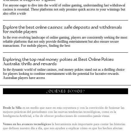
For anyone eager to dive into the world of online gaming, understanding fast withdrawal
casinos is essential. These platforms not only promise quick access to your winnings but
also offer a wide
Explore the best online casinos: safe deposits and withdrawals
for mobile players
In the ever-evolving landscape of online gaming, players are consistently seeking the most
reliable platforms that not only provide thrilling entertainment but also ensure secure
transactions. For mobile players, finding the best
Exploring the top real money pokies at Best Online Pokies
Australia: thrills and rewards
In the dynamic world of online casinos, real money pokies stand out as a thrilling choice
for players looking to combine entertainment with the potential for lucrative rewards.
Australian players have access
¿QUIÉNES SÓMOS?
Desde la Silla
es un medio que nace en esta coyuntura y con la convicción de fusionar las
mejores prácticas del periodismo con las nuevas tendencias tecnológicas, como es la
Inteligencia Artificial, a fin de ofrecer producciones de contenidos jamás vistas.
Vemos en los avances tecnológicos
la herramienta más importante para contar las historias
que definen nuestro día a día, que nos ayuden a explicar cómo es que los hechos afectan