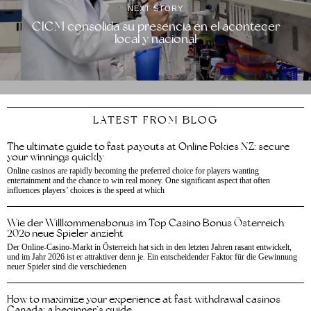
NEXT STORY
CICM consolida su presencia en el acontecer
local y nacional
LATEST FROM BLOG
The ultimate guide to fast payouts at Online Pokies NZ: secure
your winnings quickly
Online casinos are rapidly becoming the preferred choice for players wanting
entertainment and the chance to win real money. One significant aspect that often
influences players’ choices is the speed at which
Wie der Willkommensbonus im Top Casino Bonus Österreich
2026 neue Spieler anzieht
Der Online-Casino-Markt in Österreich hat sich in den letzten Jahren rasant entwickelt,
und im Jahr 2026 ist er attraktiver denn je. Ein entscheidender Faktor für die Gewinnung
neuer Spieler sind die verschiedenen
How to maximize your experience at fast withdrawal casinos
Canada: a beginner’s guide