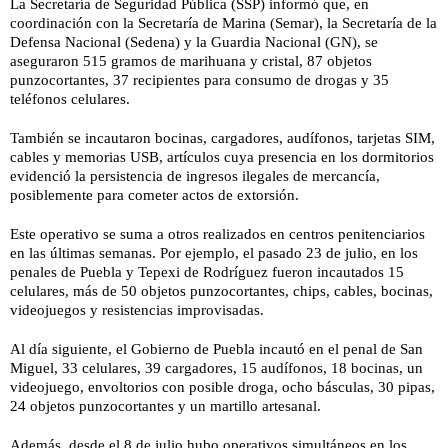
La Secretaría de Seguridad Pública (SSP) informó que, en
coordinación con la Secretaría de Marina (Semar), la Secretaría de la
Defensa Nacional (Sedena) y la Guardia Nacional (GN), se
aseguraron 515 gramos de marihuana y cristal, 87 objetos
punzocortantes, 37 recipientes para consumo de drogas y 35
teléfonos celulares.
También se incautaron bocinas, cargadores, audífonos, tarjetas SIM,
cables y memorias USB, artículos cuya presencia en los dormitorios
evidenció la persistencia de ingresos ilegales de mercancía,
posiblemente para cometer actos de extorsión.
Este operativo se suma a otros realizados en centros penitenciarios
en las últimas semanas. Por ejemplo, el pasado 23 de julio, en los
penales de Puebla y Tepexi de Rodríguez fueron incautados 15
celulares, más de 50 objetos punzocortantes, chips, cables, bocinas,
videojuegos y resistencias improvisadas.
Al día siguiente, el Gobierno de Puebla incautó en el penal de San
Miguel, 33 celulares, 39 cargadores, 15 audífonos, 18 bocinas, un
videojuego, envoltorios con posible droga, ocho básculas, 30 pipas,
24 objetos punzocortantes y un martillo artesanal.
Además, desde el 8 de julio hubo operativos simultáneos en los