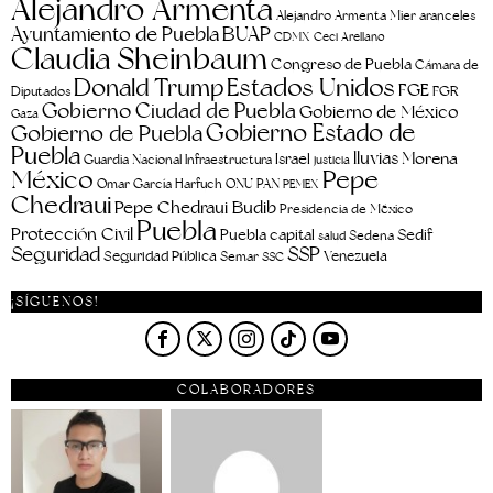
Alejandro Armenta
aranceles
Alejandro Armenta Mier
Ayuntamiento de Puebla
BUAP
CDMX
Ceci Arellano
Claudia Sheinbaum
Congreso de Puebla
Cámara de
Estados Unidos
Donald Trump
FGE
FGR
Diputados
Gobierno Ciudad de Puebla
Gobierno de México
Gaza
Gobierno Estado de
Gobierno de Puebla
Puebla
lluvias
Morena
Israel
Guardia Nacional
Infraestructura
justicia
Pepe
México
Omar García Harfuch
ONU
PAN
PEMEX
Chedraui
Pepe Chedraui Budib
Presidencia de México
Puebla
Protección Civil
Puebla capital
Sedif
salud
Sedena
Seguridad
SSP
Seguridad Pública
Venezuela
Semar
SSC
¡SÍGUENOS!
COLABORADORES