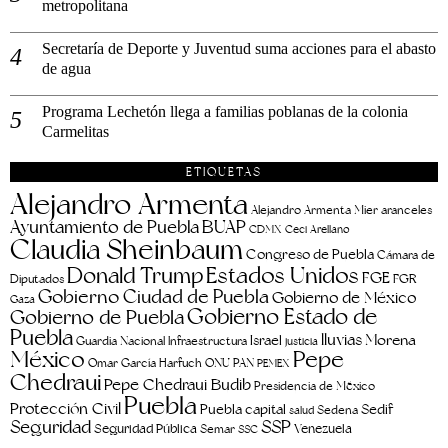
metropolitana
Secretaría de Deporte y Juventud suma acciones para el abasto
de agua
Programa Lechetón llega a familias poblanas de la colonia
Carmelitas
ETIQUETAS
Alejandro Armenta
aranceles
Alejandro Armenta Mier
Ayuntamiento de Puebla
BUAP
CDMX
Ceci Arellano
Claudia Sheinbaum
Congreso de Puebla
Cámara de
Estados Unidos
Donald Trump
FGE
FGR
Diputados
Gobierno Ciudad de Puebla
Gobierno de México
Gaza
Gobierno Estado de
Gobierno de Puebla
Puebla
lluvias
Morena
Israel
Guardia Nacional
Infraestructura
justicia
Pepe
México
Omar García Harfuch
ONU
PAN
PEMEX
Chedraui
Pepe Chedraui Budib
Presidencia de México
Puebla
Protección Civil
Puebla capital
Sedif
salud
Sedena
Seguridad
SSP
Seguridad Pública
Venezuela
Semar
SSC