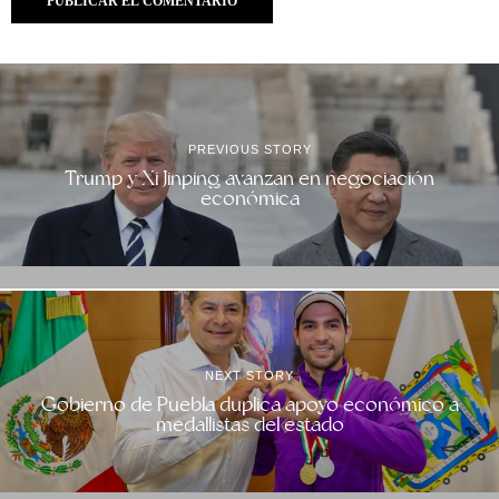
PREVIOUS STORY
Trump y Xi Jinping avanzan en negociación
económica
NEXT STORY
Gobierno de Puebla duplica apoyo económico a
medallistas del estado