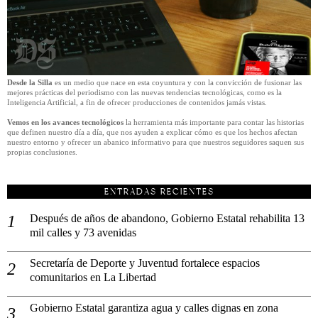
Desde la Silla
es un medio que nace en esta coyuntura y con la convicción de fusionar las
mejores prácticas del periodismo con las nuevas tendencias tecnológicas, como es la
Inteligencia Artificial, a fin de ofrecer producciones de contenidos jamás vistas.
Vemos en los avances tecnológicos
la herramienta más importante para contar las historias
que definen nuestro día a día, que nos ayuden a explicar cómo es que los hechos afectan
nuestro entorno y ofrecer un abanico informativo para que nuestros seguidores saquen sus
propias conclusiones.
ENTRADAS RECIENTES
Después de años de abandono, Gobierno Estatal rehabilita 13
mil calles y 73 avenidas
Secretaría de Deporte y Juventud fortalece espacios
comunitarios en La Libertad
Gobierno Estatal garantiza agua y calles dignas en zona