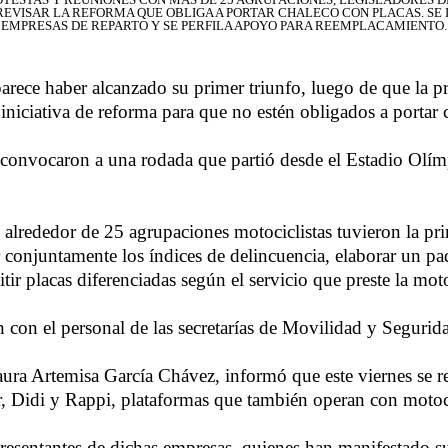
EVISAR LA REFORMA QUE OBLIGA A PORTAR CHALECO CON PLACAS. SE
EMPRESAS DE REPARTO Y SE PERFILA APOYO PARA REEMPLACAMIENTO.
parece haber alcanzado su primer triunfo, luego de que la p
 iniciativa de reforma para que no estén obligados a portar
 convocaron a una rodada que partió desde el Estadio Olím
 alrededor de 25 agrupaciones motociclistas tuvieron la p
r conjuntamente los índices de delincuencia, elaborar un pa
ir placas diferenciadas según el servicio que preste la moto
con el personal de las secretarías de Movilidad y Seguridad
Laura Artemisa García Chávez, informó que este viernes se
, Didi y Rappi, plataformas que también operan con motoci
sentantes de dichas empresas, quienes han manifestado su d