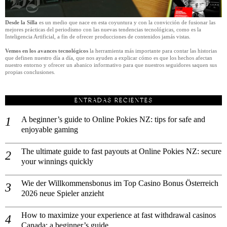
Desde la Silla
es un medio que nace en esta coyuntura y con la convicción de fusionar las
mejores prácticas del periodismo con las nuevas tendencias tecnológicas, como es la
Inteligencia Artificial, a fin de ofrecer producciones de contenidos jamás vistas.
Vemos en los avances tecnológicos
la herramienta más importante para contar las historias
que definen nuestro día a día, que nos ayuden a explicar cómo es que los hechos afectan
nuestro entorno y ofrecer un abanico informativo para que nuestros seguidores saquen sus
propias conclusiones.
ENTRADAS RECIENTES
A beginner’s guide to Online Pokies NZ: tips for safe and
enjoyable gaming
The ultimate guide to fast payouts at Online Pokies NZ: secure
your winnings quickly
Wie der Willkommensbonus im Top Casino Bonus Österreich
2026 neue Spieler anzieht
How to maximize your experience at fast withdrawal casinos
Canada: a beginner’s guide