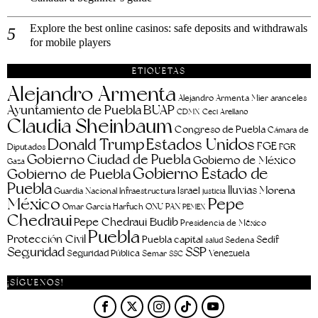
Explore the best online casinos: safe deposits and withdrawals
for mobile players
ETIQUETAS
Alejandro Armenta
aranceles
Alejandro Armenta Mier
Ayuntamiento de Puebla
BUAP
CDMX
Ceci Arellano
Claudia Sheinbaum
Congreso de Puebla
Cámara de
Estados Unidos
Donald Trump
FGE
FGR
Diputados
Gobierno Ciudad de Puebla
Gobierno de México
Gaza
Gobierno Estado de
Gobierno de Puebla
Puebla
lluvias
Morena
Israel
Guardia Nacional
Infraestructura
justicia
Pepe
México
Omar García Harfuch
ONU
PAN
PEMEX
Chedraui
Pepe Chedraui Budib
Presidencia de México
Puebla
Protección Civil
Puebla capital
Sedif
salud
Sedena
Seguridad
SSP
Seguridad Pública
Venezuela
Semar
SSC
¡SÍGUENOS!