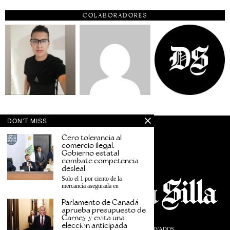
COLABORADORES
DON'T MISS
Cero tolerancia al
comercio ilegal,
Gobierno estatal
combate competencia
desleal
Solo el 1 por ciento de la
mercancía asegurada en
Parlamento de Canadá
aprueba presupuesto de
Carney y evita una
elección anticipada
©
2026
TODOS LOS DERECHOS RESERVADOS.