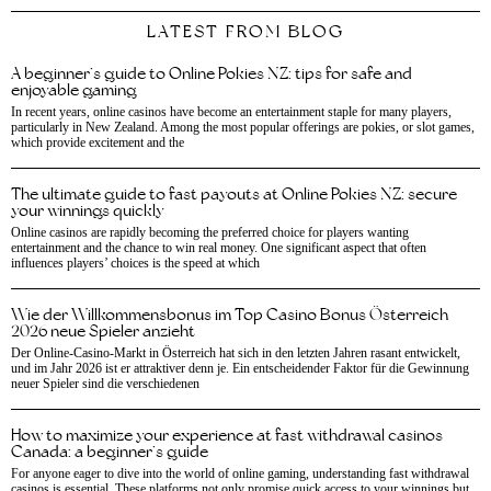
LATEST FROM BLOG
A beginner’s guide to Online Pokies NZ: tips for safe and
enjoyable gaming
In recent years, online casinos have become an entertainment staple for many players,
particularly in New Zealand. Among the most popular offerings are pokies, or slot games,
which provide excitement and the
The ultimate guide to fast payouts at Online Pokies NZ: secure
your winnings quickly
Online casinos are rapidly becoming the preferred choice for players wanting
entertainment and the chance to win real money. One significant aspect that often
influences players’ choices is the speed at which
Wie der Willkommensbonus im Top Casino Bonus Österreich
2026 neue Spieler anzieht
Der Online-Casino-Markt in Österreich hat sich in den letzten Jahren rasant entwickelt,
und im Jahr 2026 ist er attraktiver denn je. Ein entscheidender Faktor für die Gewinnung
neuer Spieler sind die verschiedenen
How to maximize your experience at fast withdrawal casinos
Canada: a beginner’s guide
For anyone eager to dive into the world of online gaming, understanding fast withdrawal
casinos is essential. These platforms not only promise quick access to your winnings but