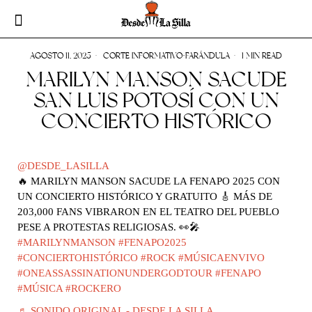
AGOSTO 11, 2025
CORTE INFORMATIVO
·
FARÁNDULA
1 MIN READ
MARILYN MANSON SACUDE
SAN LUIS POTOSÍ CON UN
CONCIERTO HISTÓRICO
@DESDE_LASILLA
🔥 MARILYN MANSON SACUDE LA FENAPO 2025 CON
UN CONCIERTO HISTÓRICO Y GRATUITO 🎸 MÁS DE
203,000 FANS VIBRARON EN EL TEATRO DEL PUEBLO
PESE A PROTESTAS RELIGIOSAS. 👀🎤
#MARILYNMANSON
#FENAPO2025
#CONCIERTOHISTÓRICO
#ROCK
#MÚSICAENVIVO
#ONEASSASSINATIONUNDERGODTOUR
#FENAPO
#MÚSICA
#ROCKERO
♬ SONIDO ORIGINAL - DESDE LA SILLA