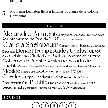
de agua
Programa Lechetón llega a familias poblanas de la colonia
Carmelitas
ETIQUETAS
Alejandro Armenta
aranceles
Alejandro Armenta Mier
Ayuntamiento de Puebla
BUAP
CDMX
Ceci Arellano
Claudia Sheinbaum
Congreso de Puebla
Cámara de
Estados Unidos
Donald Trump
FGE
FGR
Diputados
Gobierno Ciudad de Puebla
Gobierno de México
Gaza
Gobierno Estado de
Gobierno de Puebla
Puebla
lluvias
Morena
Israel
Guardia Nacional
Infraestructura
justicia
Pepe
México
Omar García Harfuch
ONU
PAN
PEMEX
Chedraui
Pepe Chedraui Budib
Presidencia de México
Puebla
Protección Civil
Puebla capital
Sedif
salud
Sedena
Seguridad
SSP
Seguridad Pública
Venezuela
Semar
SSC
¡SÍGUENOS!