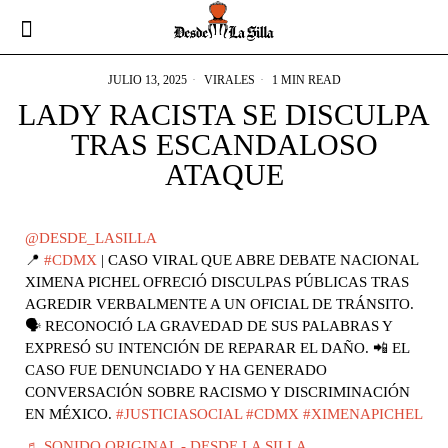
JULIO 13, 2025
VIRALES
1 MIN READ
LADY RACISTA SE DISCULPA
TRAS ESCANDALOSO
ATAQUE
@DESDE_LASILLA
📍
#CDMX
| CASO VIRAL QUE ABRE DEBATE NACIONAL
XIMENA PICHEL OFRECIÓ DISCULPAS PÚBLICAS TRAS
AGREDIR VERBALMENTE A UN OFICIAL DE TRÁNSITO.
🗣️ RECONOCIÓ LA GRAVEDAD DE SUS PALABRAS Y
EXPRESÓ SU INTENCIÓN DE REPARAR EL DAÑO. 📲 EL
CASO FUE DENUNCIADO Y HA GENERADO
CONVERSACIÓN SOBRE RACISMO Y DISCRIMINACIÓN
EN MÉXICO.
#JUSTICIASOCIAL
#CDMX
#XIMENAPICHEL
♬ SONIDO ORIGINAL - DESDE LA SILLA