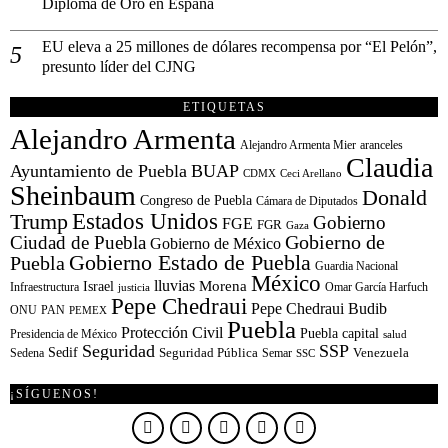
Diploma de Oro en España
EU eleva a 25 millones de dólares recompensa por “El Pelón”,
presunto líder del CJNG
ETIQUETAS
Alejandro Armenta
Alejandro Armenta Mier
aranceles
Claudia
Ayuntamiento de Puebla
BUAP
CDMX
Ceci Arellano
Sheinbaum
Donald
Congreso de Puebla
Cámara de Diputados
Estados Unidos
Trump
Gobierno
FGE
FGR
Gaza
Gobierno de
Ciudad de Puebla
Gobierno de México
Gobierno Estado de Puebla
Puebla
Guardia Nacional
México
lluvias
Morena
Israel
Infraestructura
Omar García Harfuch
justicia
Pepe Chedraui
Pepe Chedraui Budib
ONU
PAN
PEMEX
Puebla
Protección Civil
Puebla capital
Presidencia de México
salud
Seguridad
SSP
Sedif
Sedena
Seguridad Pública
Semar
Venezuela
SSC
¡SÍGUENOS!