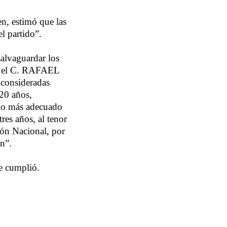
n, estimó que las
l partido”.
salvaguardar los
que el C. RAFAEL
onsideradas
 20 años,
a lo más adecuado
tres años, al tenor
ión Nacional, por
n”.
se cumplió.