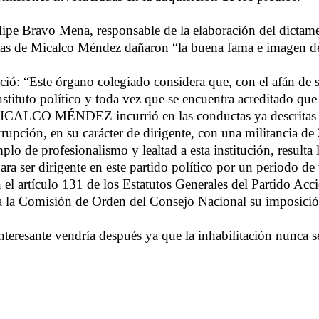
lipe Bravo Mena, responsable de la elaboración del dictame
tas de Micalco Méndez dañaron “la buena fama e imagen de
eció: “Este órgano colegiado considera que, con el afán de 
 instituto político y toda vez que se encuentra acreditado 
CO MÉNDEZ incurrió en las conductas ya descritas c
rupción, en su carácter de dirigente, con una militancia de
plo de profesionalismo y lealtad a esta institución, result
para ser dirigente en este partido político por un periodo de 
n el artículo 131 de los Estatutos Generales del Partido Acc
a a la Comisión de Orden del Consejo Nacional su imposició
nteresante vendría después ya que la inhabilitación nunca 