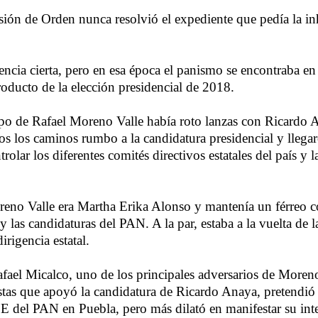
ión de Orden nunca resolvió el expediente que pedía la inh
iencia cierta, pero en esa época el panismo se encontraba e
roducto de la elección presidencial de 2018.
po de Rafael Moreno Valle había roto lanzas con Ricardo 
dos los caminos rumbo a la candidatura presidencial y llega
trolar los diferentes comités directivos estatales del país y 
eno Valle era Martha Erika Alonso y mantenía un férreo co
 y las candidaturas del PAN. A la par, estaba a la vuelta de l
irigencia estatal.
Rafael Micalco, uno de los principales adversarios de Moren
tas que apoyó la candidatura de Ricardo Anaya, pretendió 
E del PAN en Puebla, pero más dilató en manifestar su inte