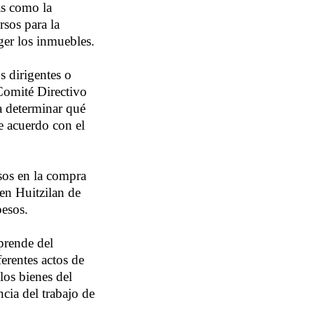
as como la
rsos para la
ger los inmuebles.
 dirigentes o
 Comité Directivo
a determinar qué
e acuerdo con el
esos en la compra
 en Huitzilan de
pesos.
prende del
rentes actos de
los bienes del
ncia del trabajo de