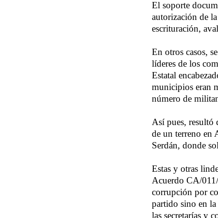
El soporte docume
autorización de la
escrituración, av
En otros casos, s
líderes de los co
Estatal encabezad
municipios eran m
número de militan
Así pues, resultó
de un terreno en A
Serdán, donde sol
Estas y otras lin
Acuerdo CA/011/2
corrupción por co
partido sino en la
las secretarías y 