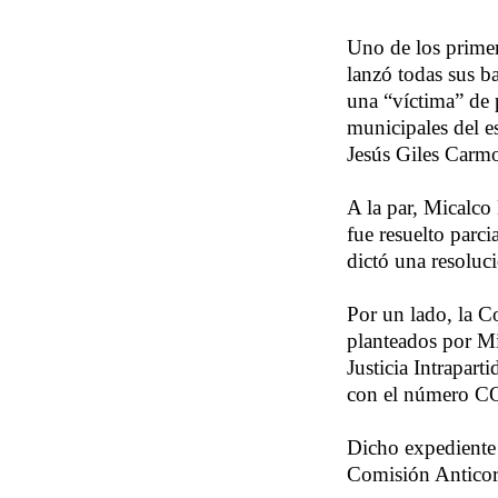
Uno de los primer
lanzó todas sus ba
una “víctima” de 
municipales del e
Jesús Giles Carmo
A la par, Micalco
fue resuelto parc
dictó una resoluci
Por un lado, la C
planteados por M
Justicia Intrapart
con el número 
Dicho expediente 
Comisión Anticor