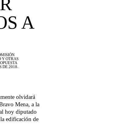
OR
S A
OMISIÓN
 Y OTRAS
ROPUESTA
 DE 2018.
lmente olvidará
 Bravo Mena, a la
 al hoy diputado
la edificación de