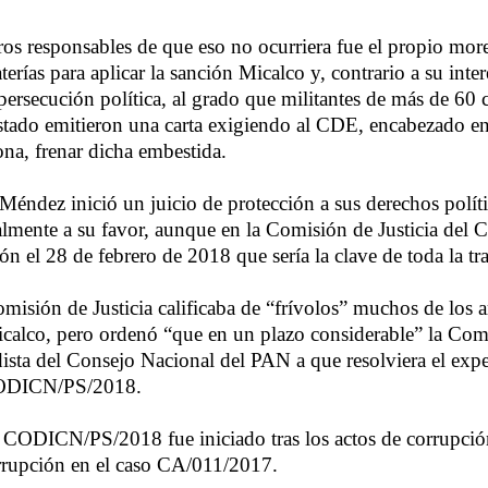
os responsables de que eso no ocurriera fue el propio mo
terías para aplicar la sanción Micalco y, contrario a su inter
persecución política, al grado que militantes de más de 60 
stado emitieron una carta exigiendo al CDE, encabezado e
na, frenar dicha embestida.
 Méndez inició un juicio de protección a sus derechos políti
ialmente a su favor, aunque en la Comisión de Justicia del
ón el 28 de febrero de 2018 que sería la clave de toda la tr
omisión de Justicia calificaba de “frívolos” muchos de los
icalco, pero ordenó “que en un plazo considerable” la Co
idista del Consejo Nacional del PAN a que resolviera el exp
CODICN/PS/2018.
CODICN/PS/2018 fue iniciado tras los actos de corrupción
rupción en el caso CA/011/2017.