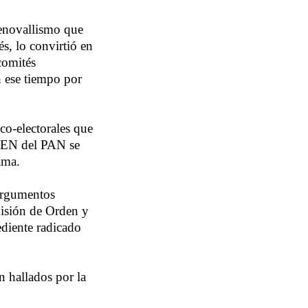
renovallismo que
és, lo convirtió en
comités
n ese tiempo por
co-electorales que
 CEN del PAN se
ama.
 argumentos
misión de Orden y
ediente radicado
 hallados por la