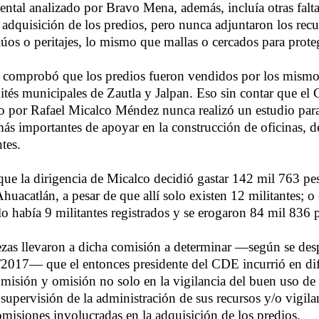
ntal analizado por Bravo Mena, además, incluía otras falt
 adquisición de los predios, pero nunca adjuntaron los recu
alúos o peritajes, lo mismo que mallas o cercados para prote
e comprobó que los predios fueron vendidos por los mismos
mités municipales de Zautla y Jalpan. Eso sin contar que el
o por Rafael Micalco Méndez nunca realizó un estudio par
ás importantes de apoyar en la construcción de oficinas, d
tes.
 que la dirigencia de Micalco decidió gastar 142 mil 763 p
huacatlán, a pesar de que allí solo existen 12 militantes; o
o había 9 militantes registrados y se erogaron 84 mil 836 
dezas llevaron a dicha comisión a determinar —según se des
017— que el entonces presidente del CDE incurrió en dife
misión y omisión no solo en la vigilancia del buen uso de 
 supervisión de la administración de sus recursos y/o vigila
comisiones involucradas en la adquisición de los predios.