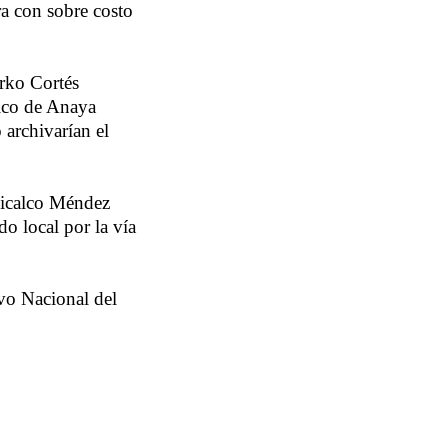
a con sobre costo
arko Cortés
tico de Anaya
 archivarían el
Micalco Méndez
o local por la vía
vo Nacional del