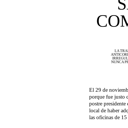
S
CO
LA TRA
ANTICOR
IRREGUL
NUNCA PR
El 29 de noviemb
porque fue justo 
postre presidente
local de haber adq
las oficinas de 1